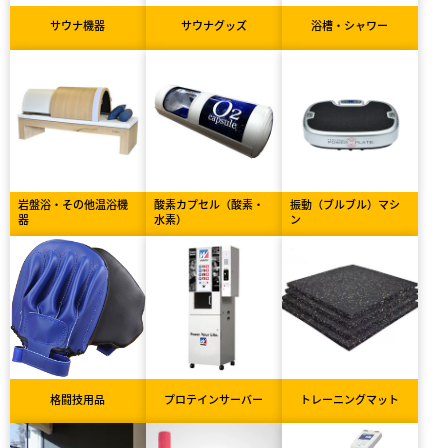
サウナ機器
サウナグッズ
浴槽・シャワー
岩盤浴・その他温浴機
酸素カプセル（酸素・
振動（ブルブル）マシ
器
水素）
ン
格闘技用品
プロテインサーバー
トレーニングマット