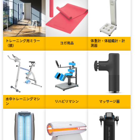
トレーニング用ミラー
体重計・体組織計・計
ヨガ用品
（鏡）
測器
水中トレーニングマシ
リハビリマシン
マッサージ器
ン