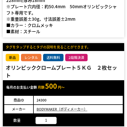
228mm/厚み18mm
※プレート穴内径：約50.4mm 50mmオリンピックシャ
フト専用です。
※重量誤差±30g、寸法誤差±2mm
■カラー：クロムメッキ
■素材：スチール
タグをタップするとタグの説明を見ることができます。
新品
レンタル
送料無料
2段階決済
オリンピッククロームプレート５ＫＧ ２枚セッ
ト
500
毎月のお支払い金額
月額
円～
商品ID
24300
メーカー
BODYMAKER（ボディメーカー）
数量