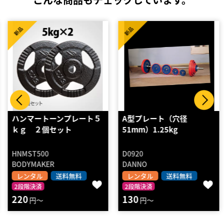
新品
新品
ハンマートーンプレート５
A型プレート（穴径
ｋｇ ２個セット
51mm）1.25kg
HNMST500
D0920
BODYMAKER
DANNO
レンタル
送料無料
レンタル
送料無料
2段階決済
2段階決済
220
130
円～
円～