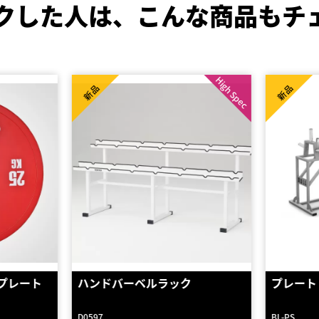
クした人は、
こんな商品もチ
High Spec
High Spec
新品
新品
プレート スタンド
ウレタン
ト 1KG p
BL-PS
FRU-1KG-P