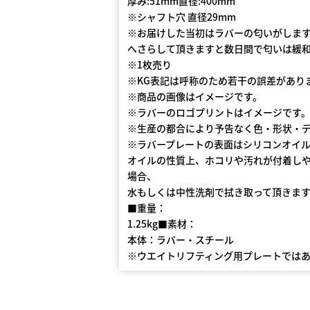
厚み:51mm直径:400mm
※シャフト穴 直径29mm
※お届けした当初はラバーの匂いがしま
へさらして頂きますと数日間で匂いは緩
※1枚売り
※KG表記は呼称のため若干の誤差があり
※商品の画像はイメージです。
※ラバーのロゴプリントはイメージです
※生産の都合により予告なく色・形状・
※ラバープレートの表面はシリコンオイ
オイルの性質上、ホコリや汚れが付着し
場合、
水もしくは中性洗剤で拭き取って頂きま
■重量：
1.25kg■素材：
本体：ラバー・スチール
※ウエイトリフティング用プレートでは