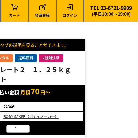
0
TEL 03-6721-9909
(平日10:00～19:00)
カート
会員登録
ログイン
タグの説明を見ることができます。
ンタル
送料無料
2段階決済
プレート２ １．２５ｋｇ
ト
70
支払い金額
月額
円～
24346
BODYMAKER（ボディメーカー）