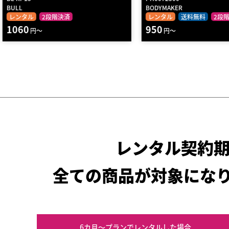
BODYMAKER
DANNO
レンタル
送料無料
2段階決済
レンタル
送料無料
2段
950
4020
円～
円～
レンタル契約
全ての商品が対象にな
6カ月～プラン
でレンタルした場合