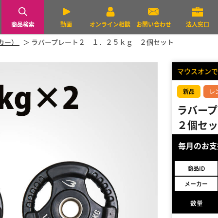
商品検索
動画
オンライン相談
お問い合わせ
法人窓口
ーカー）
ラバープレート２ １．２５ｋｇ ２個セット
マウスオンで
新品
レ
ラバー
２個セッ
毎月のお
商品ID
メーカー
数量