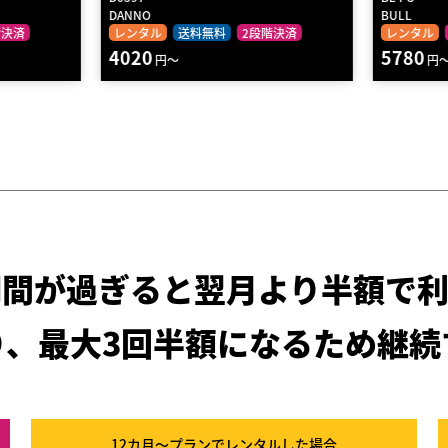
BULL
STRENGTH 
階決済
レンタル
2段階決済
レンタル
5780
410
円～
円～
期間が過ぎると
翌月より半額で利
り、最大3回半額になるため
継続
12カ月～プラン
でレンタルした場合