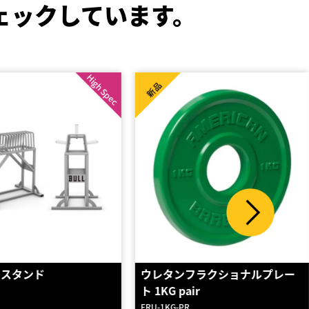
ェックしています。
新品
フラクショナルプレー
コンペティションバンパープレ
air
ート 110kg セ…
R
BP-5500-110