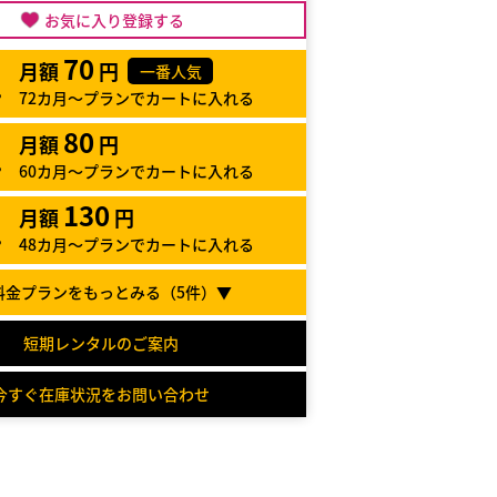
お気に入り登録する
70
月額
円
一番人気
72カ月～プランでカートに入れる
80
月額
円
60カ月～プランでカートに入れる
130
月額
円
48カ月～プランでカートに入れる
料金プランをもっとみる（
5
件）▼
短期レンタルのご案内
今すぐ在庫状況をお問い合わせ