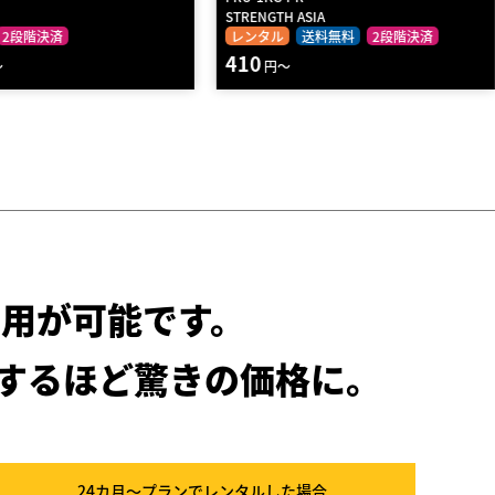
ASIA
UCHINOGYM
送料無料
2段階決済
レンタル
送料無料
2段階決済
5060
円～
用が可能です。
するほど驚きの価格に。
24カ月～プラン
でレンタルした場合