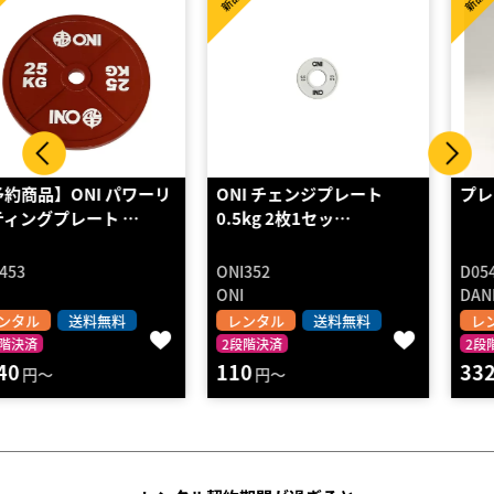
新品
新品
ONI チェンジプレート
プレートホルダーSTΦ28
0.5kg 2枚1セッ…
ONI352
D0543
ONI
DANNO
レンタル
送料無料
レンタル
送料無料
2段階決済
2段階決済
110
3320
円～
円～