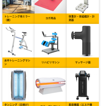
トレーニング用ミラー
体重計・体組織計・計
ヨガ用品
（鏡）
測器
水中トレーニングマシ
リハビリマシン
マッサージ器
ン
タンニング（日焼け）
美容機器（エステ機