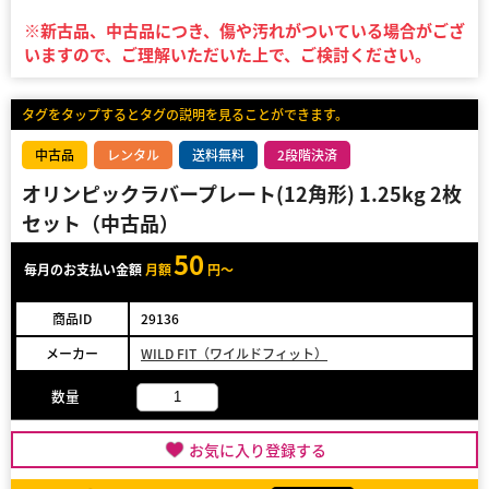
※新古品、中古品につき、傷や汚れがついている場合がござ
いますので、ご理解いただいた上で、ご検討ください。
タグをタップするとタグの説明を見ることができます。
中古品
レンタル
送料無料
2段階決済
オリンピックラバープレート(12角形) 1.25kg 2枚
セット（中古品）
50
毎月のお支払い金額
月額
円～
商品ID
29136
メーカー
WILD FIT（ワイルドフィット）
数量
お気に入り登録する