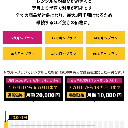
レンタル契約期間が過ぎると
翌月より半額で利用が可能です。
全ての商品が対象になり、最大3回半額になるため
継続するほど驚きの価格に。
6カ月～プラン
12カ月～プラン
24カ月～プラン
36カ月～プラン
48カ月～プラン
60カ月～プラン