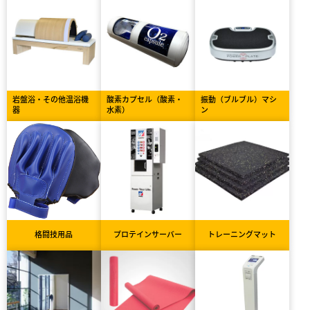
岩盤浴・その他温浴機
酸素カプセル（酸素・
振動（ブルブル）マシ
器
水素）
ン
格闘技用品
プロテインサーバー
トレーニングマット