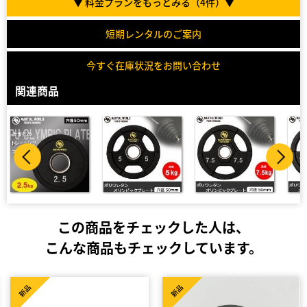
▼ 料金プランをもっとみる（
4
件）▼
短期レンタルのご案内
今すぐ在庫状況をお問い合わせ
関連商品
ポリウレタンオリンピックプレート（50mm） 5kg／UP5000／バーベル／ダンベル／プレート
ポリウレタンオリンピックプレート（50mm） 7.5kg／UP7500／バーベル／ダンベル／プレート
ポリウレタンオリンピックプレート（50mm） 10kg／UP10000／バーベル／ダンベル／プレート
ポリウレタンオリンピックプレート（50mm） 15kg
この商品をチェックした人は、
こんな商品もチェックしています。
新品
新品