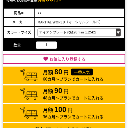
商品ID
77
メーカー
MARTIAL WORLD（マーシャルワールド）
カラー・サイズ
数量
お気に入り登録する
80
月額
円
一番人気
60カ月～プランでカートに入れる
90
月額
円
48カ月～プランでカートに入れる
100
月額
円
36カ月～プランでカートに入れる