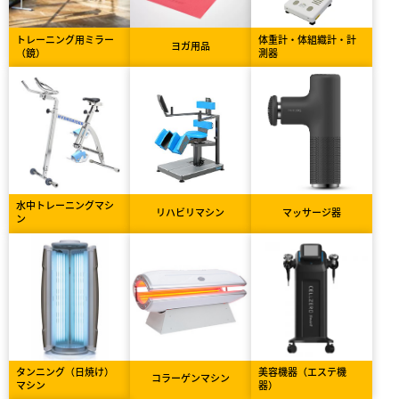
トレーニング用ミラー
体重計・体組織計・計
ヨガ用品
（鏡）
測器
水中トレーニングマシ
リハビリマシン
マッサージ器
ン
タンニング（日焼け）
美容機器（エステ機
コラーゲンマシン
マシン
器）