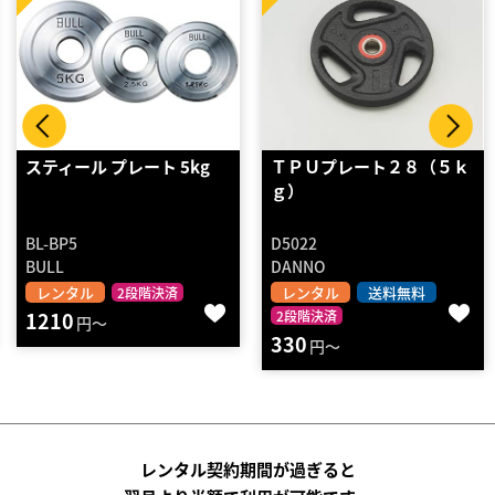
ＴＰＵプレート２８（５ｋ
プレート ツリー
ｇ）
D5022
BL-PT
DANNO
BULL
レンタル
送料無料
レンタル
2段階決済
2段階決済
3080
円～
330
円～
レンタル契約期間が過ぎると