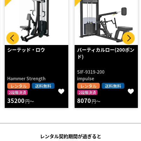
バーティカルロー(200ポン
ラットプルダウン
ド)
SIF-9319-200
SIFP-1301
impulse
impulse
レンタル
送料無料
レンタル
送料無料
2段階決済
2段階決済
8070
4250
円～
円～
レンタル契約期間が過ぎると