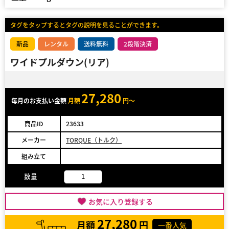
タグをタップするとタグの説明を見ることができます。
新品
レンタル
送料無料
2段階決済
ワイドプルダウン(リア)
27,280
毎月のお支払い金額
月額
円～
商品ID
23633
メーカー
TORQUE（トルク）
組み立て
数量
お気に入り登録する
27,280
月額
円
一番人気