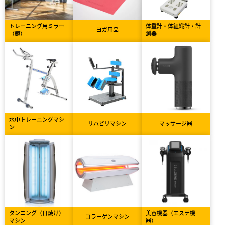
トレーニング用ミラー
体重計・体組織計・計
ヨガ用品
（鏡）
測器
水中トレーニングマシ
リハビリマシン
マッサージ器
ン
タンニング（日焼け）
美容機器（エステ機
コラーゲンマシン
マシン
器）