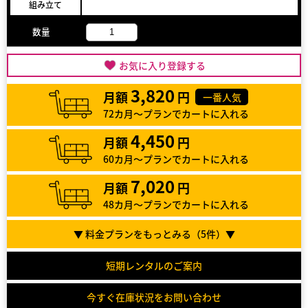
組み立て
数量
お気に入り登録する
3,820
月額
円
一番人気
72カ月～プランでカートに入れる
4,450
月額
円
60カ月～プランでカートに入れる
7,020
月額
円
48カ月～プランでカートに入れる
▼ 料金プランをもっとみる（
5
件）▼
短期レンタルのご案内
今すぐ在庫状況をお問い合わせ