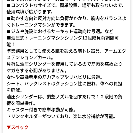
◼ コンパクトなサイズで、簡単設置、場所も取らないので、
使用環境が広がります。
◼ 動かす方向と反対方向に負荷がかかり、筋肉をバランスよ
くトレーニングマシンができます。
◼ ジムや施設におけるサーキット運動向け最適。など
■油圧式トレーニングマシンシリンダ12段階負荷調節可
能！
準業務用としても使える腕を鍛える筋トレ器具、アームエク
ステンション／カール。
負荷に油圧シリンダーを使用しているので筋肉を痛めたり
ケガをする心配がありません。
女性や高齢者用の筋力アップやリハビリに最適。
シート、バックレストはクッション性に優れ、体への負担
を軽減。
油圧シリンダーは、調整ノズルを回すだけで１２段階の負
荷を簡単操作。
キャスター付きで簡単移動が可能。
ドリンクホルダーがついており、楽に水分補給が可能。
▼スペック