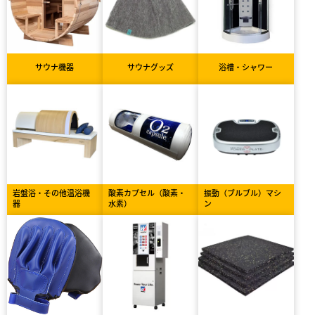
サウナ機器
サウナグッズ
浴槽・シャワー
岩盤浴・その他温浴機
酸素カプセル（酸素・
振動（ブルブル）マシ
器
水素）
ン