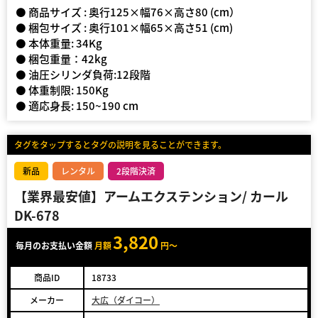
⚫ 商品サイズ : 奥行125×幅76×高さ80 (cm）
⚫ 梱包サイズ : 奥行101×幅65×高さ51 (cm)
⚫ 本体重量: 34Kg
⚫ 梱包重量：42kg
⚫ 油圧シリンダ負荷:12段階
⚫ 体重制限: 150Kg
⚫ 適応身長: 150~190 cm
タグをタップするとタグの説明を見ることができます。
新品
レンタル
2段階決済
【業界最安値】アームエクステンション/ カール
DK-678
3,820
毎月のお支払い金額
月額
円～
商品ID
18733
メーカー
大広（ダイコー）