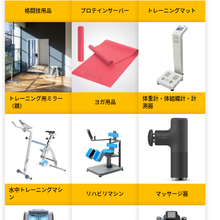
格闘技用品
プロテインサーバー
トレーニングマット
トレーニング用ミラー
体重計・体組織計・計
ヨガ用品
（鏡）
測器
水中トレーニングマシ
リハビリマシン
マッサージ器
ン