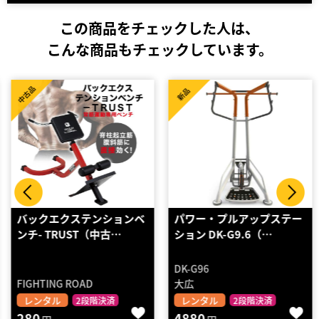
この商品をチェックした人は、
こんな商品もチェックしています。
中古品
新品
バックエクステンションベ
パワー・プルアップステー
ンチ- TRUST（中古…
ション DK-G9.6（…
DK-G96
FIGHTING ROAD
大広
レンタル
レンタル
2段階決済
2段階決済
280
4880