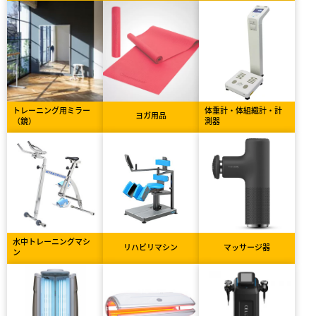
トレーニング用ミラー
体重計・体組織計・計
ヨガ用品
（鏡）
測器
水中トレーニングマシ
リハビリマシン
マッサージ器
ン