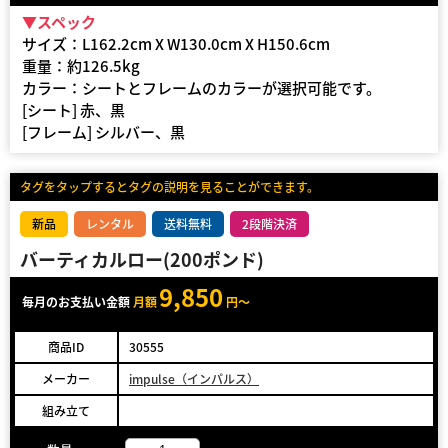
▼スペック
サイズ：L162.2cm X W130.0cm X H150.6cm
重量：約126.5kg
カラー：シートとフレームのカラーが選択可能です。
[シート] 赤、黒
[フレーム] シルバー、黒
タグをタップするとタグの説明を見ることができます。
新品
レンタル
送料無料
2段階決済
バーティカルロー(200ポンド)
9,850
毎月のお支払い金額
月額
円～
商品ID
30555
メーカー
impulse（インパルス）
組み立て