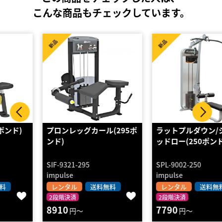
こんな商品もチェックしています。
新品
新品
プロンレッグカール(295ポ
ラットプルダウン/シーテ
ンド)
ッドロー(250ポンド付…
SIF-9321-295
SPL-9002-250
impulse
impulse
レンタル
送料無料
レンタル
送料無料
2段階決済
2段階決済
8910
7790
円～
円～