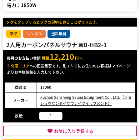
電力：1850W
タグをタップするとタグの説明を見ることができます。
新品
レンタル
送料無料
2人用カーボンパネルサウナ WD-HB2-1
12,210
毎月のお支払い金額
月額
円～
※
関東エリア
への配送目安です。別エリアにお住いのお客様はマイページ
よりお客様情報を入力して下さい。
商品ID
18060
Xuzhou Sansheng Sauna Equipment Co., Ltd.（ジョ
メーカー
シュウサンセイサウナイクイップメント）
数量
お気に入り登録する