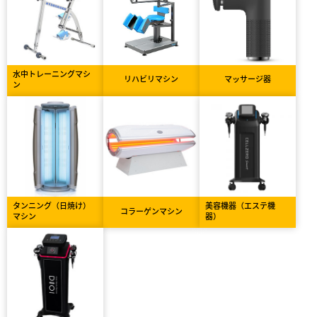
水中トレーニングマシ
リハビリマシン
マッサージ器
ン
タンニング（日焼け）
美容機器（エステ機
コラーゲンマシン
マシン
器）