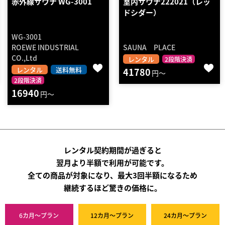
室内サウナ222021（レッ
家庭用サウナ 100℃対応
ドシダー）
ロウリュ可 LLサイズ
SAUNA PLACE
ヘルシーサウナ
レンタル
レンタル
送料無料
2段階決済
41780
2段階決済
円～
12650
円～
レンタル契約期間が過ぎると
翌月より半額で利用が可能です。
全ての商品が対象になり、最大3回半額になるため
継続するほど驚きの価格に。
6カ月～プラン
12カ月～プラン
24カ月～プラン