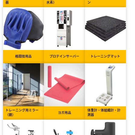
器
水素）
ン
格闘技用品
プロテインサーバー
トレーニングマット
トレーニング用ミラー
体重計・体組織計・計
ヨガ用品
（鏡）
測器