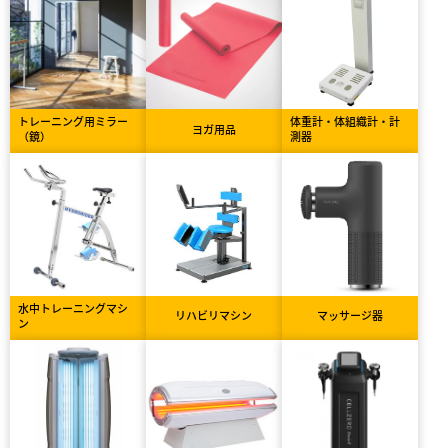
トレーニング用ミラー
体重計・体組織計・計
ヨガ用品
（鏡）
測器
水中トレーニングマシ
リハビリマシン
マッサージ器
ン