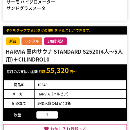
サーモ ハイグロメーター
サンドグラスメータ
タグをタップするとタグの説明を見ることができます。
新品
レンタル
2段階決済
HARVIA 室内サウナ STANDARD S2520(4人～5人
用)＋CILINDRO10
55,320
毎月のお支払い金額
月額
円～
商品ID
19349
メーカー
HARVIA（ハルビア）
組み立て
必要人数の目安：2名
数量
お気に入り登録する