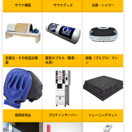
サウナ機器
サウナグッズ
浴槽・シャワー
岩盤浴・その他温浴機
酸素カプセル（酸素・
振動（ブルブル）マシ
器
水素）
ン
格闘技用品
プロテインサーバー
トレーニングマット