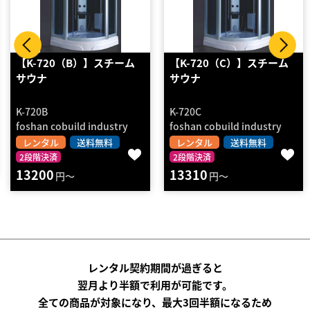
【K-720（C）】スチーム
【K-720（D）】スチーム
サウナ
サウナ
K-720C
K-720D
foshan cobuild industry
foshan cobuild industry
レンタル
送料無料
レンタル
送料無料
2段階決済
2段階決済
13310
15070
円～
円～
レンタル契約期間が過ぎると
翌月より半額で利用が可能です。
全ての商品が対象になり、最大3回半額になるため