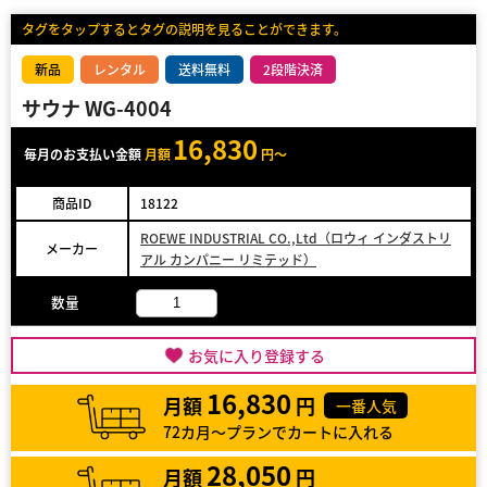
タグをタップするとタグの説明を見ることができます。
新品
レンタル
送料無料
2段階決済
サウナ WG-4004
16,830
毎月のお支払い金額
月額
円～
商品ID
18122
ROEWE INDUSTRIAL CO.,Ltd（ロウィ インダストリ
メーカー
アル カンパニー リミテッド）
数量
お気に入り登録する
16,830
月額
円
一番人気
72カ月～プランでカートに入れる
28,050
月額
円