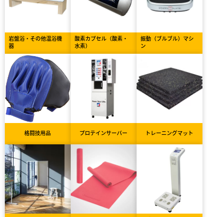
岩盤浴・その他温浴機
酸素カプセル（酸素・
振動（ブルブル）マシ
器
水素）
ン
格闘技用品
プロテインサーバー
トレーニングマット