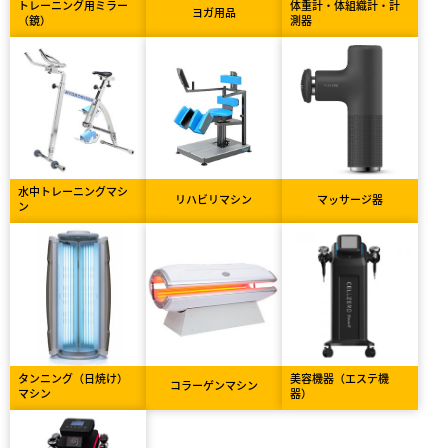
トレーニング用ミラー
体重計・体組織計・計
ヨガ用品
（鏡）
測器
水中トレーニングマシ
リハビリマシン
マッサージ器
ン
タンニング（日焼け）
美容機器（エステ機
コラーゲンマシン
マシン
器）