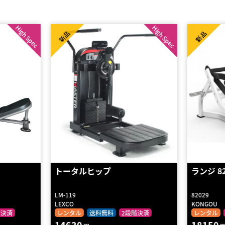
High Spec
新品
新
ランジ 82029
アブ
82029
SIF-
KONGOU
impu
2段階決済
レンタル
2段階決済
レン