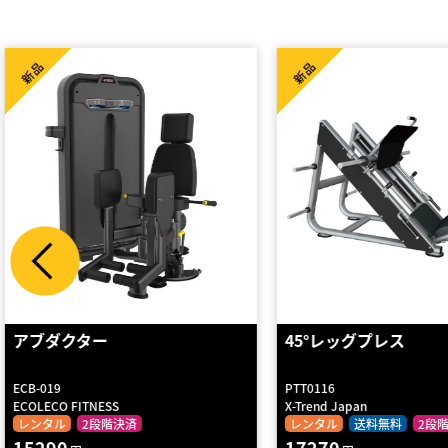
High Spec
新品
新品
45°レッグプレス
トータルヒップ
PTT0116
LM-119
X-Trend Japan
LEXCO
レンタル
送料無料
2段階決済
レンタル
送料無料