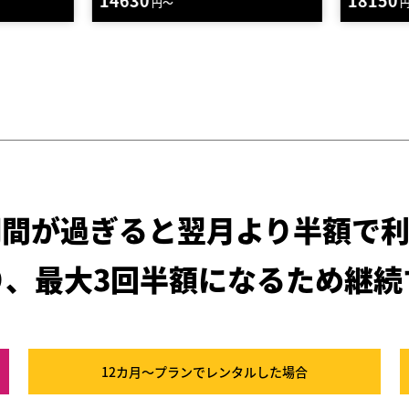
18150
94
円～
期間が過ぎると
翌月より半額で利
り、最大3回半額になるため
継続
12カ月～プラン
でレンタルした場合