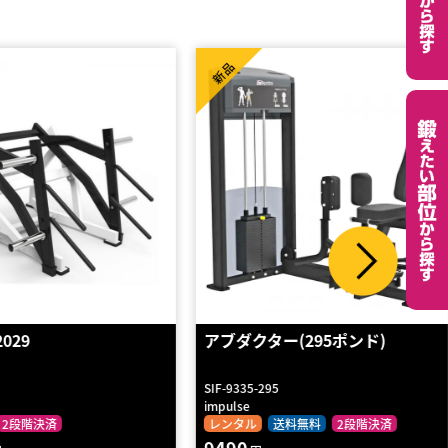
Hi
品
新品
ダクター(295ポンド)
アングルドレッグプレス
9335-295
BL-ALP
lse
BULL
タル
送料無料
2段階決済
レンタル
2段階決済