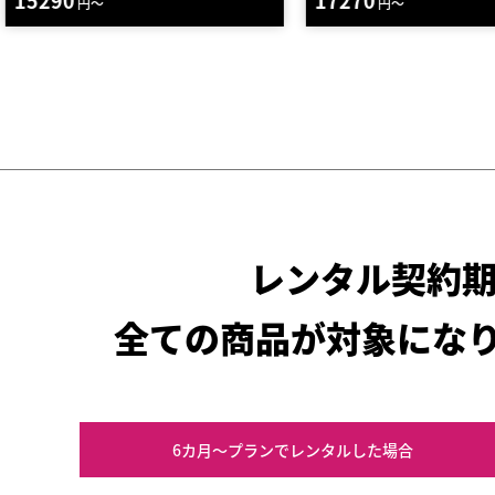
17270
14630
円～
円～
レンタル契約
全ての商品が対象にな
6カ月～プラン
でレンタルした場合