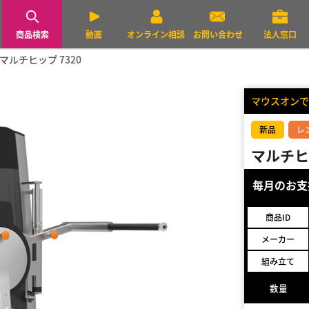
商品検索
動画
オンライン相談
お問い合わせ
法人窓口
マルチヒップ 7320
マウスオンで
新品
レ
マルチヒッ
毎月のお
商品ID
メーカー
組み立て
数量