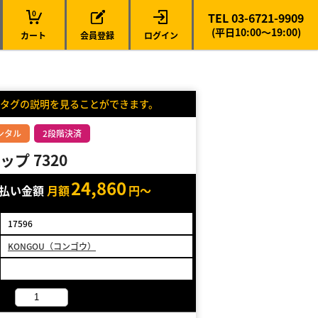
0
TEL 03-6721-9909
(平日10:00～19:00)
カート
会員登録
ログイン
タグの説明を見ることができます。
ンタル
2段階決済
プ 7320
24,860
支払い金額
月額
円～
17596
KONGOU（コンゴウ）