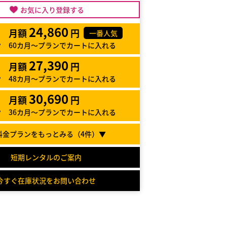
お気に入り登録する
24,860
月額
円
一番人気
60カ月～プランでカートに入れる
27,390
月額
円
48カ月～プランでカートに入れる
30,690
月額
円
36カ月～プランでカートに入れる
料金プランをもっとみる（
4
件）▼
短期レンタルのご案内
今すぐ在庫状況をお問い合わせ