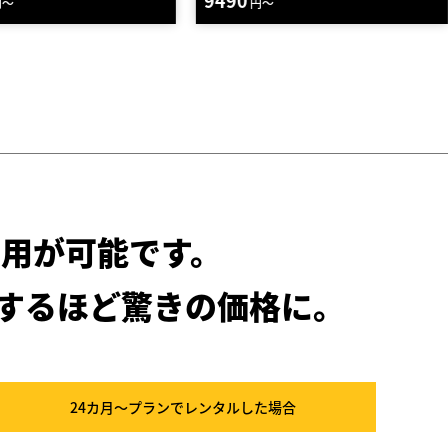
90
31460
円～
円～
用が可能です。
するほど驚きの価格に。
24カ月～プラン
でレンタルした場合