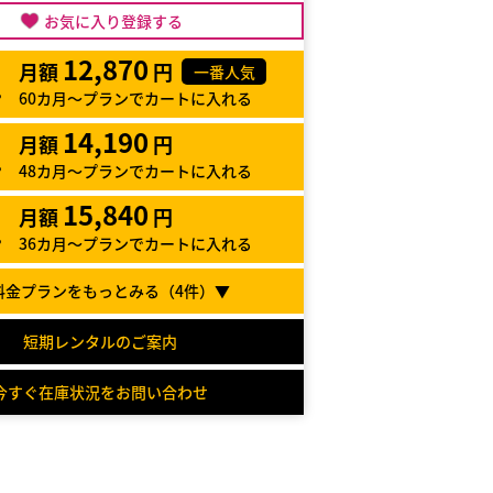
お気に入り登録する
12,870
月額
円
一番人気
60カ月～プランでカートに入れる
14,190
月額
円
48カ月～プランでカートに入れる
15,840
月額
円
36カ月～プランでカートに入れる
料金プランをもっとみる（
4
件）▼
短期レンタルのご案内
今すぐ在庫状況をお問い合わせ