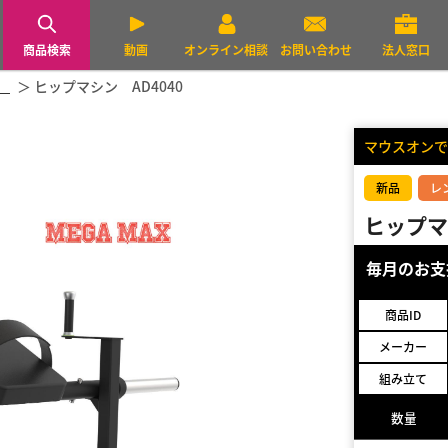
商品検索
動画
オンライン相談
お問い合わせ
法人窓口
）
ヒップマシン AD4040
マウスオンで
新品
レ
ヒップマ
毎月のお
商品ID
メーカー
組み立て
数量