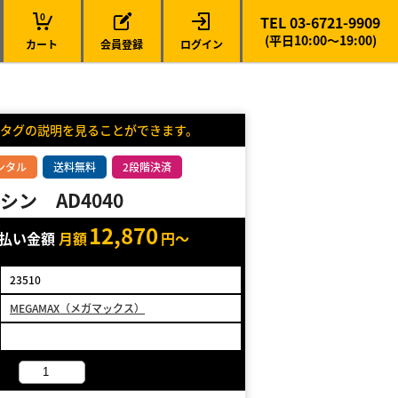
0
TEL 03-6721-9909
(平日10:00～19:00)
カート
会員登録
ログイン
タグの説明を見ることができます。
ンタル
送料無料
2段階決済
シン AD4040
12,870
支払い金額
月額
円～
23510
MEGAMAX（メガマックス）