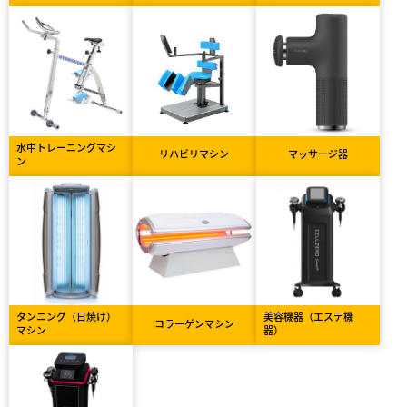
水中トレーニングマシ
リハビリマシン
マッサージ器
ン
タンニング（日焼け）
美容機器（エステ機
コラーゲンマシン
マシン
器）