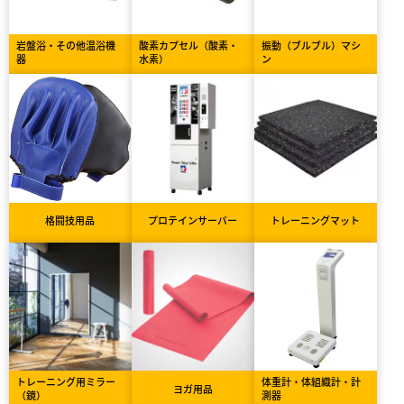
岩盤浴・その他温浴機
酸素カプセル（酸素・
振動（ブルブル）マシ
器
水素）
ン
格闘技用品
プロテインサーバー
トレーニングマット
トレーニング用ミラー
体重計・体組織計・計
ヨガ用品
（鏡）
測器