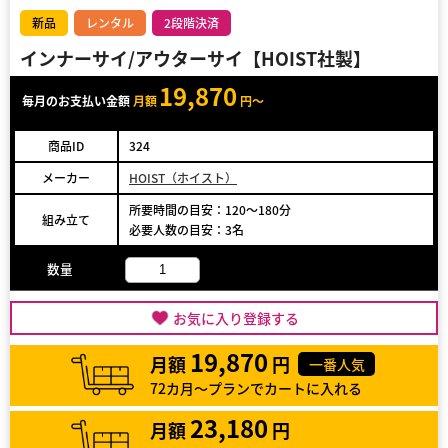
新品
レンタル
2段階決済
インナーサイ/アウターサイ【HOIST社製】
19,870
毎月のお支払い金額
月額
円～
商品ID
324
メーカー
HOIST（ホイスト）
所要時間の目安：120～180分
組み立て
必要人数の目安：3名
数量
お気に入り登録する
19,870
月額
円
一番人気
72カ月～プランでカートに入れる
23,180
月額
円