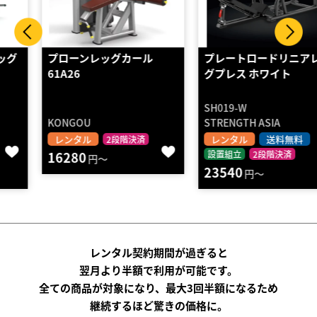
プローンレッグカール
プレートロードリニアレッ
61A26
グプレス ホワイト
SH019-W
KONGOU
STRENGTH ASIA
レンタル
レンタル
送料無料
2段階決済
16280
設置組立
2段階決済
円～
23540
円～
レンタル契約期間が過ぎると
翌月より半額で利用が可能です。
全ての商品が対象になり、最大3回半額になるため
継続するほど驚きの価格に。