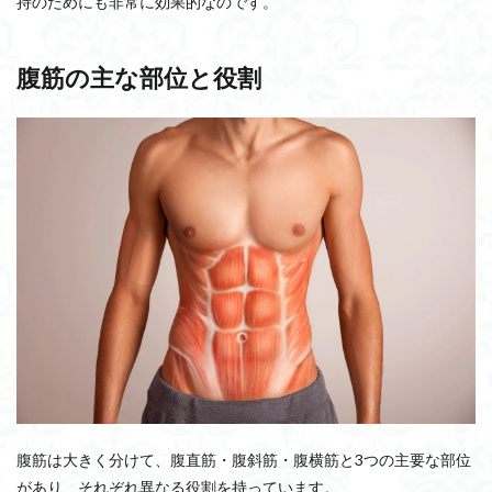
持のためにも非常に効果的なのです。
マルチラック
メンテナンス
メンズフィジーク
メリット
メタバースフィットネス
メガロス
腹筋の主な部位と役割
メーカー比較
メーカー別相場
メーカー別
マンション共用部
まとめ売り
ホエイプロテイン
マッサージガン
マスキュラーフィジーク
マシン設備
マシン種類
マシンメーカー
マシンピラティス
マシン
ボディビル
ボックスジャンプ
ボクシング
フィットネスマシン
フィットネスジム退会
ディップスマシン
トレーニングメニュー
バーティカルロウマシン
パーソナルトレーニング
パーソナルトレーナー
パーソナルジム
パーソナル
トレッドミル
トレーニング方法（鍛え方）
トレーニング方法
トレーニングラダー
トレーニングマシン
腹筋は大きく分けて、腹直筋・腹斜筋・腹横筋と3つの主要な部位
バーベルトレーニング
トレーニングベンチ
があり、それぞれ異なる役割を持っています。