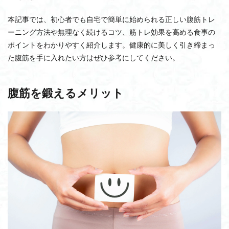
ストレングスマシン
ストレッチ
ストレス解消
スタジオ
スタートラック
スクワットラック
本記事では、初心者でも自宅で簡単に始められる正しい腹筋トレ
スクワット
キャンペーン
カーフレイズ
ーニング方法や無理なく続けるコツ、筋トレ効果を高める食事の
ポイントをわかりやすく紹介します。健康的に美しく引き締まっ
チョコザップ
Testing Menu
アフィリエイト
た腹筋を手に入れたい方はぜひ参考にしてください。
アップライトバイク
アジャスタブルベンチ
WOD
WEB入会
VR/ARトレーニング
VO2max
腹筋を鍛えるメリット
TUFFSTUFF
TREGO
Star Trac
アブダクションマシン
SNS
Senoh
NESTA
M&A
JOYFIT24
HYROX
DRAX
chocoZAP
BOX
AnyAgeFitness
アフターサービス
アブドミナルマシン
カーディオ
エアロバイク
お尻
オブスタクル
オプション解約
おすすめ業者
おすすめマシン
おすすめ
エンタメ要素
エリプティカルバイク
エアロバイク買取
ウォーキングマシン
アプリ登録