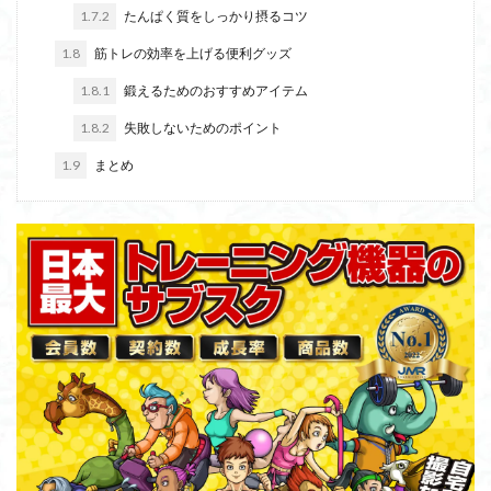
1.7.2
たんぱく質をしっかり摂るコツ
返金保証
返金
転職
起業
腰痛
1.8
筋トレの効率を上げる便利グッズ
背筋
月会費
油圧式マシン
社内ジム
1.8.1
鍛えるためのおすすめアイテム
瞬発力
睡眠
目的別
疲労骨折
申請期限
申請方法
1.8.2
失敗しないためのポイント
無人ジム
注意点
求人
社長
水泳
比較
業務用マシーン
1.9
まとめ
業務用トレーニングマシン
格闘技
栄養管理
査定
期日
有酸素運動
有酸素マシン
社内スポーツジム
福利厚生
背中
管理組合
股関節
締日
締切日
締め切り
経営者
経営・ファイナンス
経営
糖質制限
糖尿病
筋膜リリースガン
福利厚生ジム
筋膜リリース
筋肉系YouTuber
筋力トレーニング
筋トレメニュー
筋トレマシン
筋トレ
競輪
競技種目
競合分析
種類
ラテラルレイズマシン
ラットプルダウン
AIパーソナルトレーニング