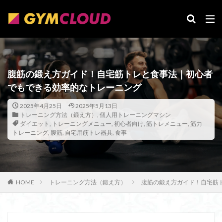
カテゴリー
タグ
腹筋の鍛え方ガイド！自宅筋トレと食事法｜初心者
24時間ジム
前腕筋群
基礎代謝
営業代行
でもできる効率的なトレーニング
商圏調査
品川
可変式ダンベル買取
可動域
2025年4月25日
2025年5月13日
参加方法
効果
助成金
利用条件
トレーニング方法（鍛え方）
,
個人用トレーニングマシン
ダイエット
,
トレーニングメニュー
,
初心者向け
,
筋トレメニュー
,
筋力
天然コルセット
初期費用
初心者向け
出資
トレーニング
,
腹筋
,
自宅用筋トレ器具
,
食事
出張買取
処分方法
処分
再入会
全米エクササイズ&スポーツトレーナー協会
入会資格
大胸筋
姿勢改善
入会手順
懸垂マシン
HOME
トレーニング方法（鍛え方）
腹筋の鍛え方ガイド！自宅筋
料金シュミレーション
故障
攻略法
支払方法
握力
換算
手順
手続き
手数料
必要書類
学生
店頭買取
店頭手続き