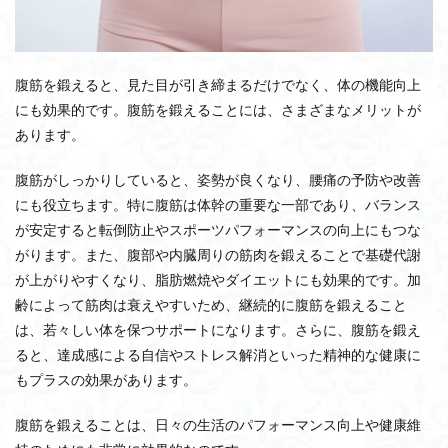
ウォーキング
ウェルネス
ウエスト
ウェイトマシン
ウェイトスタックマシン
ウェアラブルデバイス連携
インフルエンサー
腹筋を鍛えると、見た目が引き締まるだけでなく、体の機能向上
インナーマッスル
インクラインロウマシン
にも効果的です。腹筋を鍛えることには、さまざまなメリットが
インクラインベンチプレス
チェストプレスマシン
あります。
ディップス
ラグビー
プラン比較
腹筋がしっかりしていると、姿勢が良くなり、腰痛の予防や改善
ベントオーバーロウ
ベンチャーキャピタル
にも役立ちます。特に腹筋は体幹の重要な一部であり、バランス
ベンチプレス
ペックフライマシン
が安定すると転倒防止やスポーツパフォーマンスの向上にもつな
ペッグデックマシン
プロテイン
フレイル
がります。また、腹部や内臓周りの筋肉を鍛えることで基礎代謝
プレートロードマシン
フリーウエイト
ブランド
が上がりやすくなり、脂肪燃焼やダイエットにも効果的です。加
ホームジム
フランチャイズ加盟
フランチャイズ
齢によって筋肉は衰えやすいため、継続的に腹筋を鍛えること
は、若々しい体を保つサポートになります。さらに、腹筋を鍛え
フラットベンチ
フォロワー
フォームローラー
ると、達成感による自信やストレス解消といった精神的な健康に
フォーム
フィットプレイス24
フィットネス施設
もプラスの効果があります。
フィットネスレース
フィットネスマシン買取り査定
ポージング
ホームページ
フィットネスバイク
腹筋を鍛えることは、日々の生活のパフォーマンス向上や健康維