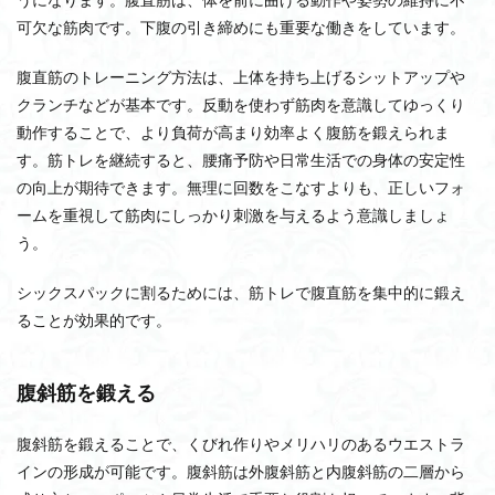
検索
可欠な筋肉です。下腹の引き締めにも重要な働きをしています。
腹直筋のトレーニング方法は、上体を持ち上げるシットアップや
クランチなどが基本です。反動を使わず筋肉を意識してゆっくり
動作することで、より負荷が高まり効率よく腹筋を鍛えられま
す。筋トレを継続すると、腰痛予防や日常生活での身体の安定性
の向上が期待できます。無理に回数をこなすよりも、正しいフォ
ームを重視して筋肉にしっかり刺激を与えるよう意識しましょ
う。
シックスパックに割るためには、筋トレで腹直筋を集中的に鍛え
ることが効果的です。
腹斜筋を鍛える
腹斜筋を鍛えることで、くびれ作りやメリハリのあるウエストラ
インの形成が可能です。腹斜筋は外腹斜筋と内腹斜筋の二層から