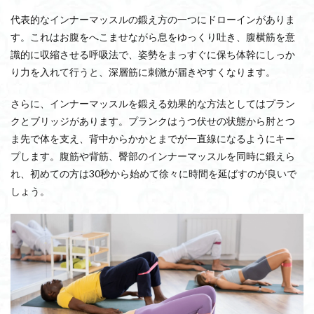
代表的なインナーマッスルの鍛え方の一つにドローインがありま
す。これはお腹をへこませながら息をゆっくり吐き、腹横筋を意
識的に収縮させる呼吸法で、姿勢をまっすぐに保ち体幹にしっか
り力を入れて行うと、深層筋に刺激が届きやすくなります。
さらに、インナーマッスルを鍛える効果的な方法としてはプラン
クとブリッジがあります。プランクはうつ伏せの状態から肘とつ
ま先で体を支え、背中からかかとまでが一直線になるようにキー
プします。腹筋や背筋、臀部のインナーマッスルを同時に鍛えら
れ、初めての方は30秒から始めて徐々に時間を延ばすのが良いで
しょう。