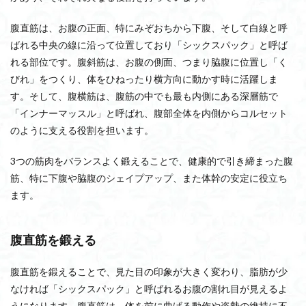
トレーニングジム
トレーニング
トレーナー
トラブル対策
デュラックス
デメリット
腹直筋は、お腹の正面、特にみぞおちから下腹、そして白線と呼
ばれる中央の線に沿って位置しており「シックスパック」と呼ば
テニス
デッドリフト
デクラインベンチプレス
れる部位です。腹斜筋は、お腹の側面、つまり脇腹に位置し「く
バーベルセット
ハイプーリーマシン
びれ」をつくり、体をひねったり横方向に動かす時に活躍しま
フィットネスジム入会・退会
ヒップトレーナーマシン
す。そして、腹横筋は、腹筋の中でも最も内側にある深層筋で
フィットネスジム入会
フィットネスジム
「インナーマッスル」と呼ばれ、腹部全体を内側からコルセット
フィットネスコーデ
フィットネス
のように支える役割を担います。
ファンバイク買取
ピラティス開業
3つの筋肉をバランスよく鍛えることで、健康的で引き締まった腹
ピラティスフランチャイズ
ピラティス
ひまし油
筋、特に下腹や脇腹のシェイプアップ、また体幹の安定に役立ち
ヒップスラストマシン
バスケット
ヒップアップ
ます。
ビキニフィットネス
パワーラック
パワーグリップ
バレー
パルスオキシメーター
バルクアップ
腹直筋を鍛える
バランスボード
バックエクステンションマシン
腹直筋を鍛えることで、見た目の印象が大きく変わり、脂肪が少
バタフライマシン
高齢者
なければ「シックスパック」と呼ばれるお腹の割れ目が見えるよ
うになります。腹直筋は、体を前に曲げる動作や姿勢の維持に不