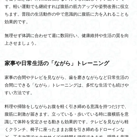
す。軽い運動でも継続すれば腹筋の筋力アップや姿勢改善に役立
ちます。普段の生活動作の中で意識的に腹筋に力を入れることも
効果的です。
無理せず体調に合わせて週に数回行い、健康維持や生活の質を向
上させましょう。
家事や日常生活の「ながら」トレーニング
家事の合間やテレビを見ながら、歯を磨きながらなど日常生活の
合間にできる「ながら」トレーニングは、多忙な生活でも続けや
すい方法です。
料理や掃除をしながらお腹を軽く引き締める意識を持つだけで、
腹筋に刺激が届きます。立っている・歩いている時に腹横筋を意
識して体幹を安定させる動きも効果的です。テレビを見ながら軽
くクランチ、椅子に座ったままお腹を引き締めるドローインな
ど、工夫次第でエクササイズの時間を確保できます。呼吸を意識