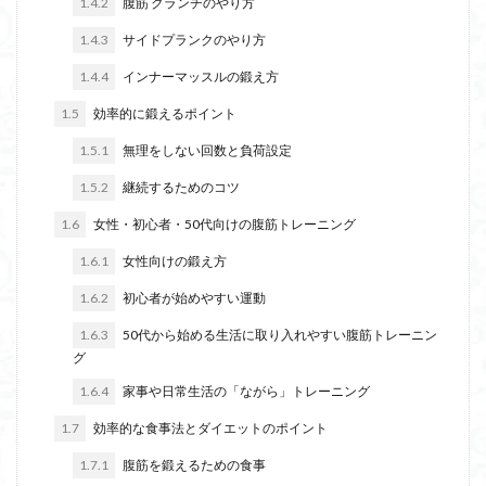
1.4.2
腹筋 クランチのやり方
低コスト
休会制度
休会
人気メーカー別
1.4.3
サイドプランクのやり方
人気メーカー
人気
事前準備
予防策
1.4.4
インナーマッスルの鍛え方
予防医療
中古品
料金プラン
書面提出
1.5
効率的に鍛えるポイント
ラットプルダウンマシン
設備
買取相場
1.5.1
無理をしない回数と負荷設定
買取業者
買取査定
買取方法
買取
1.5.2
継続するためのコツ
買い取り査定
調整機能
認定ジム
評価
解約方法
資格
見積もり依頼
複合型マシン
1.6
女性・初心者・50代向けの腹筋トレーニング
補助金
融資
自宅用筋トレ器具
1.6.1
女性向けの鍛え方
自宅トレーニング
自宅
腹筋ローラー
腹筋
1.6.2
初心者が始めやすい運動
腹斜筋トレーニング
費用
資金調達
脚力
1.6.3
50代から始める生活に取り入れやすい腹筋トレーニン
酸素カプセル
高強度インターバルトレーニング
グ
高地トレーニング
高価買取
食事療法
1.6.4
家事や日常生活の「ながら」トレーニング
食事・栄養
食事
集客
開業
鍛え方
1.7
効率的な食事法とダイエットのポイント
部位別
購入
選び方
違約金
1.7.1
腹筋を鍛えるための食事
運動不足解消
退会方法
退会手続き
退会