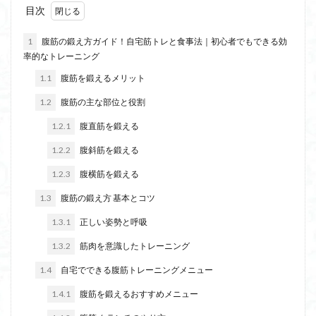
目次
店頭入会
広背筋
広告
小尻
導入実績
対応エリア
安全性
宅配買取
入会方法
1
腹筋の鍛え方ガイド！自宅筋トレと食事法｜初心者でもできる効
率的なトレーニング
入会手続き
料金体系
レッグプレスマシン
1.1
腹筋を鍛えるメリット
一括見積り
一括査定
ロングプルマシン
ローワーバック
ローイングマシン
レンタル
1.2
腹筋の主な部位と役割
レベル別
レベル
レパートリー
レッグプレス
1.2.1
腹直筋を鍛える
上腕三頭筋
レッグカールマシン
1.2.2
腹斜筋を鍛える
レッグエクステンションマシン
ルームランナー
1.2.3
腹横筋を鍛える
リスキリング
リカンベントバイク
リカバリー
1.3
腹筋の鍛え方 基本とコツ
リアキックマシン
リース
ランニングマシン
1.3.1
正しい姿勢と呼吸
ランキング
上級者向け
上腕二頭筋
1.3.2
筋肉を意識したトレーニング
入会キャンペーン
低酸素マシン
健康経営優良法人
1.4
健康経営
自宅でできる腹筋トレーニングメニュー
個人用トレーニングマシン
修理
価格比較
使い分け
体験レッスン
1.4.1
腹筋を鍛えるおすすめメニュー
体幹トレーニング
体幹
低酸素
下半身痩せ