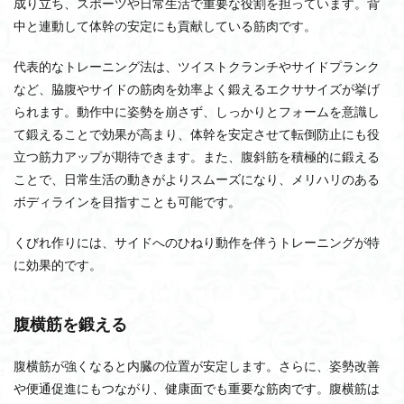
成り立ち、スポーツや日常生活で重要な役割を担っています。背
中と連動して体幹の安定にも貢献している筋肉です。
代表的なトレーニング法は、ツイストクランチやサイドプランク
など、脇腹やサイドの筋肉を効率よく鍛えるエクササイズが挙げ
られます。動作中に姿勢を崩さず、しっかりとフォームを意識し
て鍛えることで効果が高まり、体幹を安定させて転倒防止にも役
立つ筋力アップが期待できます。また、腹斜筋を積極的に鍛える
ことで、日常生活の動きがよりスムーズになり、メリハリのある
ボディラインを目指すことも可能です。
くびれ作りには、サイドへのひねり動作を伴うトレーニングが特
に効果的です。
腹横筋を鍛える
腹横筋が強くなると内臓の位置が安定します。さらに、姿勢改善
や便通促進にもつながり、健康面でも重要な筋肉です。腹横筋は