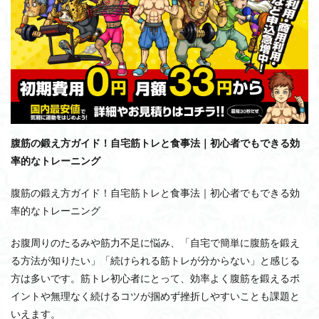
サウナスーツ
ジム起業・開業
ジム経営
ジム比較
シニアプロテイン
シニア
シーテッドロウマシン
サポート体制
サブスク
サスティナブルフィットネス
サーキットトレーニング
ジャンピングスクワット
コンサルティング
ゴルフ
ケトルベル
ケーブルマシン
クロスフィット
腹筋の鍛え方ガイド！自宅筋トレと食事法｜初心者でもできる効
クロスバイク
クロストレーナー
率的なトレーニング
クラウドファンディング
クライムミル
ジム退会方法
シュラッグマシン
キャリアアップ
腹筋の鍛え方ガイド！自宅筋トレと食事法｜初心者でもできる効
率的なトレーニング
セルフ
チェストフライマシン
ダンベルフライ
ダンベル
タフスタッフ
タイミング
お腹周りのたるみや筋力不足に悩み、「自宅で簡単に腹筋を鍛え
ダイエット
ソイプロテイン
セントラルスポーツ
る方法が知りたい」「続けられる筋トレが分からない」と感じる
セルフケア
セノー
ショルダープレスマシン
方は多いです。筋トレ初心者にとって、効率よく腹筋を鍛えるポ
イントや無理なく続けるコツが掴めず挫折しやすいことも課題と
スミスマシン
スピンバイク
スパルタンレース
いえます。