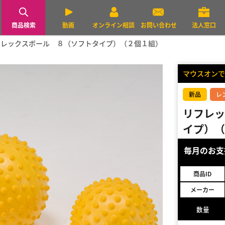
商品検索
動画
オンライン相談
お問い合わせ
法人窓口
フレックスボール ８（ソフトタイプ）（２個１組）
マウスオンで
新品
レ
リフレッ
イプ）（
毎月のお
商品ID
メーカー
数量