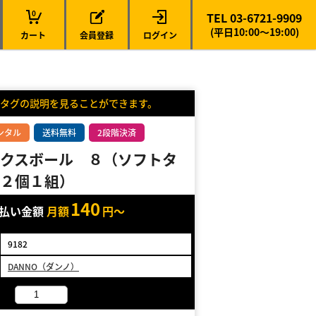
0
TEL 03-6721-9909
(平日10:00～19:00)
カート
会員登録
ログイン
タグの説明を見ることができます。
ンタル
送料無料
2段階決済
クスボール ８（ソフトタ
２個１組）
140
支払い金額
月額
円～
9182
DANNO（ダンノ）