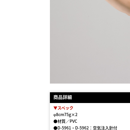
商品詳細
▼スペック
φ8cm75g×2
●材質／PVC
●D-5961・D-5962：空気注入針付