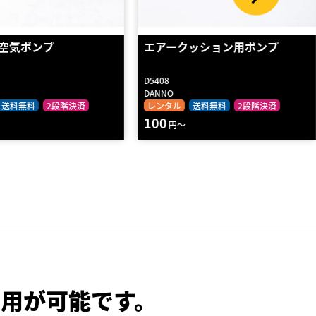
ッション用ポンプ
Ｍｅｄｉｕｍボール９／ブルー
D5903
DANNO
送料無料
2段階決済
レンタル
送料無料
2段階決済
90
円～
用が可能です。