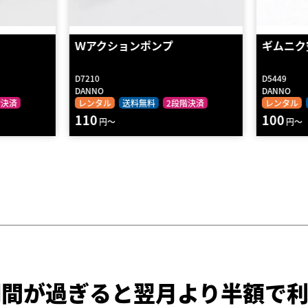
ギムニク空気ポンプ
エアーク
D5449
D5408
DANNO
DANNO
階決済
レンタル
送料無料
2段階決済
レンタル
100
100
円～
円～
期間が過ぎると
翌月より半額で利