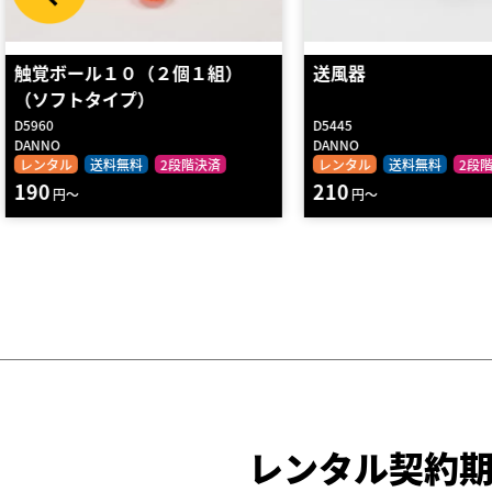
送風器
Ｗアクションポンプ
D5445
D7210
DANNO
DANNO
レンタル
送料無料
2段階決済
レンタル
送料無料
2段
210
110
円～
円～
レンタル契約