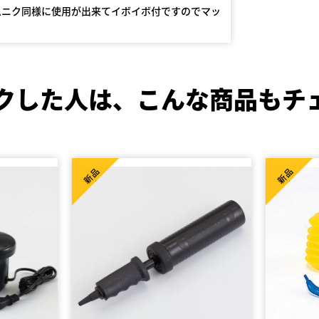
ムニク同様に使用が出来てイボイボ付ですのでマッ
。
クした人は、
こんな商品もチ
新品
新品