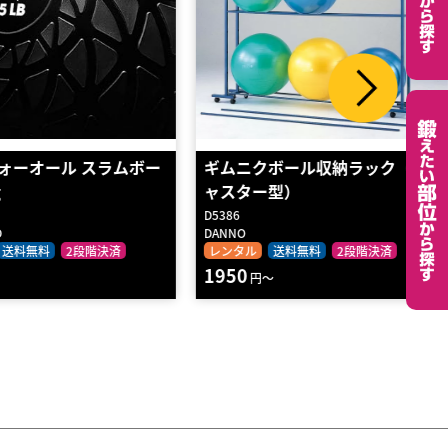
ボール収納ラック（キ
Ｍｅｄｉｕｍボール７／レッド
型）
D5901
DANNO
送料無料
2段階決済
レンタル
送料無料
2段階決済
90
～
円～