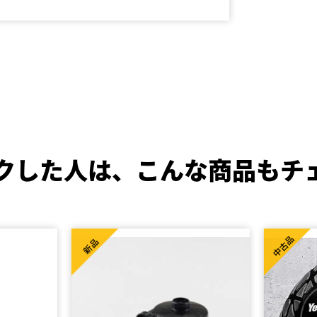
クした人は、
こんな商品もチ
中古品
新品