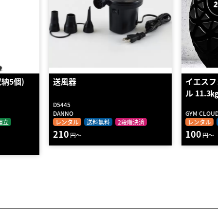
イエスフォーオール スラムボー
ギムニク
ル 11.3㎏
ャスター
D5386
GYM CLOUD
DANNO
階決済
レンタル
送料無料
2段階決済
レンタル
100
1950
円～
円