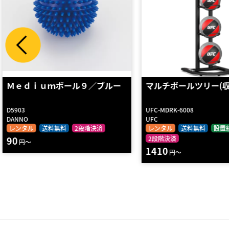
マルチボールツリー(収納5個)
送風器
UFC-MDRK-6008
D5445
UFC
DANNO
レンタル
送料無料
設置組立
レンタル
送料無料
2段
2段階決済
210
円～
1410
円～