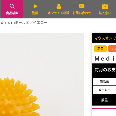
商品検索
動画
オンライン相談
お問い合わせ
法人窓口
ｅｄｉｕｍボール８／イエロー
マウスオンで
新品
レ
Ｍｅｄｉ
毎月のお
商品ID
メーカー
数量