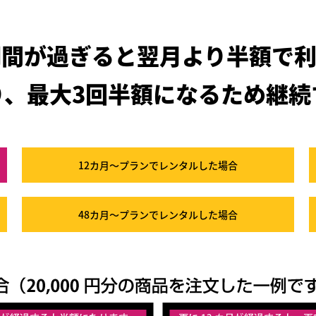
期間が過ぎると
翌月より半額で利
り、最大3回半額になるため
継続
12カ月～プラン
でレンタルした場合
48カ月～プラン
でレンタルした場合