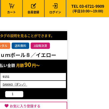
0
TEL 03-6721-9909
(平日10:00～19:00)
カート
会員登録
ログイン
タグの説明を見ることができます。
ンタル
送料無料
2段階決済
ｕｍボール８／イエロー
90
支払い金額
月額
円～
9151
DANNO（ダンノ）
お気に入り登録する