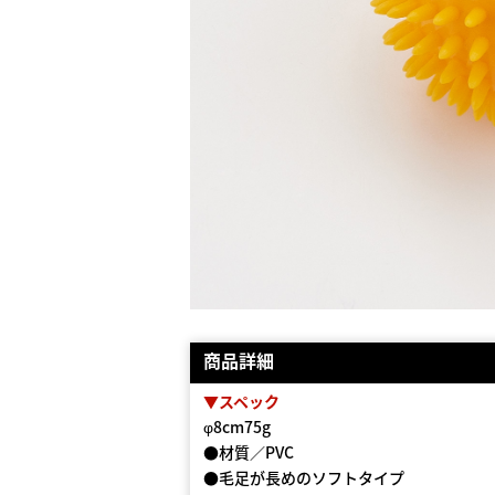
商品詳細
▼スペック
φ8cm75g
●材質／PVC
●毛足が長めのソフトタイプ