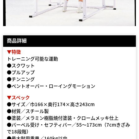
商品詳細
▼特徴
トレーニング可能な運動
●スクワット
●プルアップ
●チンニング
●ベントオーバー・ローイングモーション
▼スペック
●サイズ／巾166×奥行174×高さ243cm
●材質／スチール製
●塗装／メラミン樹脂焼付塗装・クロームメッキ仕上
●バーベル受け・セフティバー／55〜173cm（7cmきざみ
で18段階）
●最大耐用重量／160kg以内