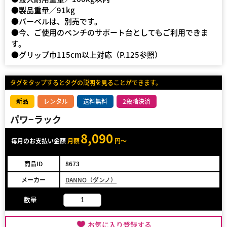
●製品重量／91kg
●バーベルは、別売です。
●今、ご使用のベンチのサポート台としてもご利用できま
す。
●グリップ巾115cm以上対応（P.125参照）
タグをタップするとタグの説明を見ることができます。
新品
レンタル
送料無料
2段階決済
パワ−ラック
8,090
毎月のお支払い金額
月額
円～
商品ID
8673
メーカー
DANNO（ダンノ）
数量
お気に入り登録する