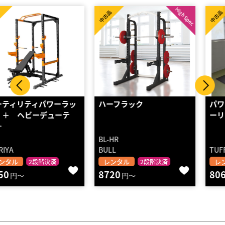
High Spec
中古品
中古品
ハーフラック
パワーラック&ハイ/ロープ
ーリーアタッチメント（…
BL-HR
BULL
TUFF STUFF
レンタル
レンタル
2段階決済
2段階決済
8720
8060
円～
円～