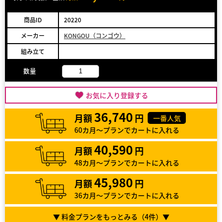
商品ID
20220
メーカー
KONGOU（コンゴウ）
組み立て
数量
お気に入り登録する
36,740
月額
円
一番人気
60カ月～プランでカートに入れる
40,590
月額
円
48カ月～プランでカートに入れる
45,980
月額
円
36カ月～プランでカートに入れる
▼ 料金プランをもっとみる（
4
件）▼