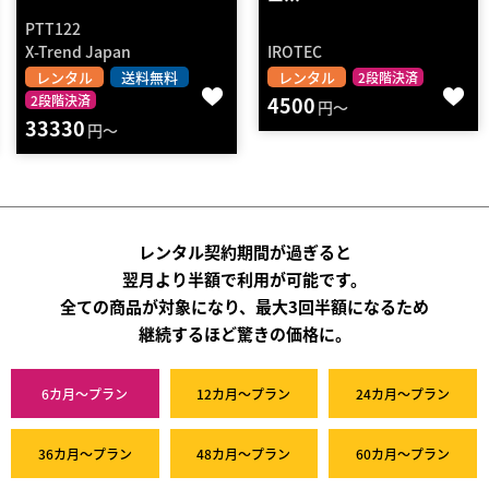
2008
IROTEC
WILD FIT
レンタル
レンタル
送料無料
2段階決済
4500
2段階決済
円～
1310
円～
レンタル契約期間が過ぎると
翌月より半額で利用が可能です。
全ての商品が対象になり、最大3回半額になるため
継続するほど驚きの価格に。
6カ月～プラン
12カ月～プラン
24カ月～プラン
36カ月～プラン
48カ月～プラン
60カ月～プラン