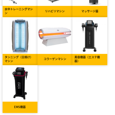
水中トレーニングマシ
リハビリマシン
マッサージ器
ン
タンニング（日焼け）
美容機器（エステ機
コラーゲンマシン
マシン
器）
EMS機器