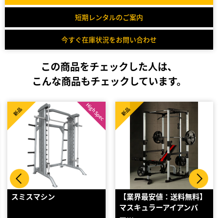
短期レンタルのご案内
今すぐ在庫状況をお問い合わせ
この商品をチェックした人は、
こんな商品もチェックしています。
c
新品
新品
【業界最安値：送料無料】
パワーラックPRO ワイド
マスキュラーアイアンバ
ー…