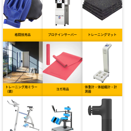
格闘技用品
プロテインサーバー
トレーニングマット
トレーニング用ミラー
体重計・体組織計・計
ヨガ用品
（鏡）
測器