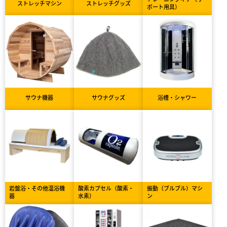
ストレッチマシン
ストレッチグッズ
ポート用具）
サウナ機器
サウナグッズ
浴槽・シャワー
岩盤浴・その他温浴機
酸素カプセル（酸素・
振動（ブルブル）マシ
器
水素）
ン