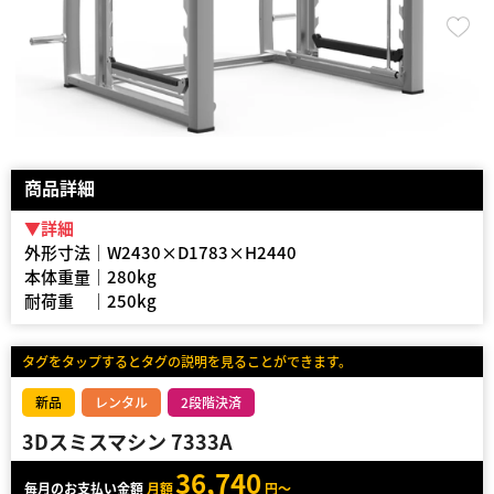
商品詳細
▼詳細
外形寸法｜W2430×D1783×H2440
本体重量｜280kg
耐荷重 ｜250kg
タグをタップするとタグの説明を見ることができます。
新品
レンタル
2段階決済
3Dスミスマシン 7333A
36,740
毎月のお支払い金額
月額
円～