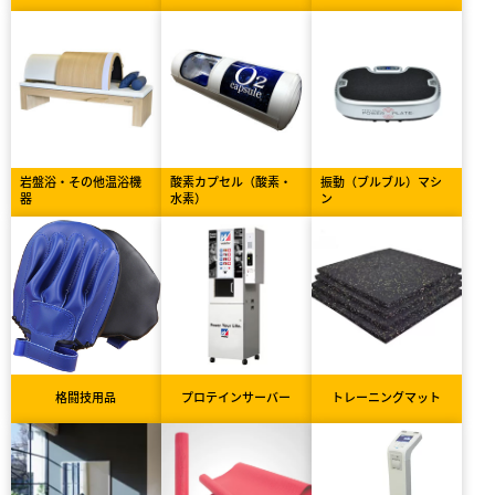
岩盤浴・その他温浴機
酸素カプセル（酸素・
振動（ブルブル）マシ
器
水素）
ン
格闘技用品
プロテインサーバー
トレーニングマット