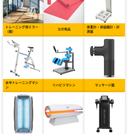
トレーニング用ミラー
体重計・体組織計・計
ヨガ用品
（鏡）
測器
水中トレーニングマシ
リハビリマシン
マッサージ器
ン