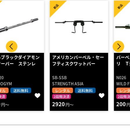
新品
新品
アメリカンバーベル・セー
バーベルシャフト1190ミ
フティスクワットバー
リ Ｔ型カラー2個付
SB-SSB
N026
STRENGTH ASIA
WILD FIT
レンタル
送料無料
レンタル
送料無料
2段階決済
2段階決済
2920
200
円～
円～