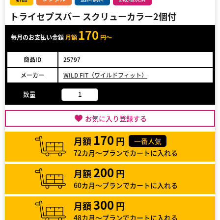
トライセプスバー スクリューカラー2個付
170
毎月のお支払い金額
月額
円～
商品ID
25797
メーカー
WILD FIT（ワイルドフィット）
数量
お気に入り登録する
170
月額
円
一番人気
72カ月～プランでカートに入れる
200
月額
円
60カ月～プランでカートに入れる
300
月額
円
48カ月～プランでカートに入れる