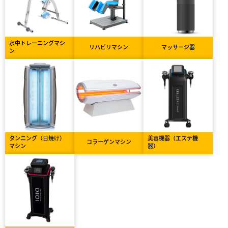
水中トレーニングマシ
リハビリマシン
マッサージ器
ン
タンニング（日焼け）
美容機器（エステ機
コラーゲンマシン
マシン
器）