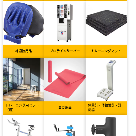
格闘技用品
プロテインサーバー
トレーニングマット
トレーニング用ミラー
体重計・体組織計・計
ヨガ用品
（鏡）
測器