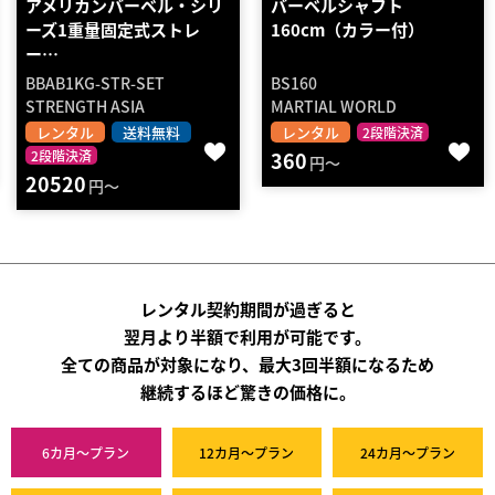
バーベルシャフト
アメリカンバーベル・シリ
160cm（カラー付）
ーズ1重量固定式EZバー…
BS160
BBAB1KG-EZ-50
MARTIAL WORLD
STRENGTH ASIA
レンタル
レンタル
送料無料
2段階決済
360
2段階決済
円～
3300
円～
レンタル契約期間が過ぎると
翌月より半額で利用が可能です。
全ての商品が対象になり、最大3回半額になるため
継続するほど驚きの価格に。
6カ月～プラン
12カ月～プラン
24カ月～プラン