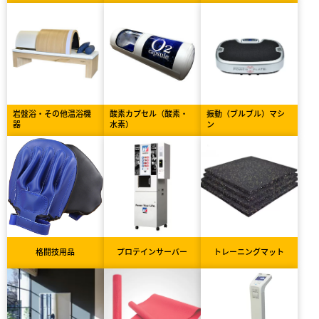
岩盤浴・その他温浴機
酸素カプセル（酸素・
振動（ブルブル）マシ
器
水素）
ン
格闘技用品
プロテインサーバー
トレーニングマット