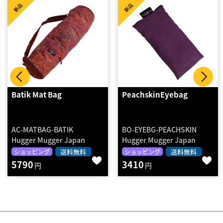
新品
新品
PeachskinEyebag
マットキャリーストラッ
プ ブラック
BO-EYEBG-PEACHSKIN
ADYG-20400BK
Hugger Mugger Japan
adidas
送料無料
レンタル
送料無料
ショッピング
3410
2段階決済
円
60
円～