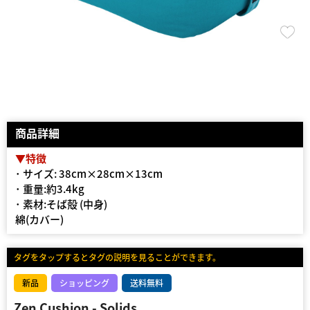
商品詳細
▼特徴
･ サイズ: 38cm×28cm×13cm
･ 重量:約3.4kg
･ 素材:そば殻 (中身)
綿(カバー)
タグをタップするとタグの説明を見ることができます。
新品
ショッピング
送料無料
Zen Cushion - Solids