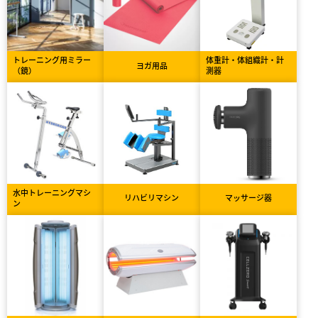
トレーニング用ミラー
体重計・体組織計・計
ヨガ用品
（鏡）
測器
水中トレーニングマシ
リハビリマシン
マッサージ器
ン