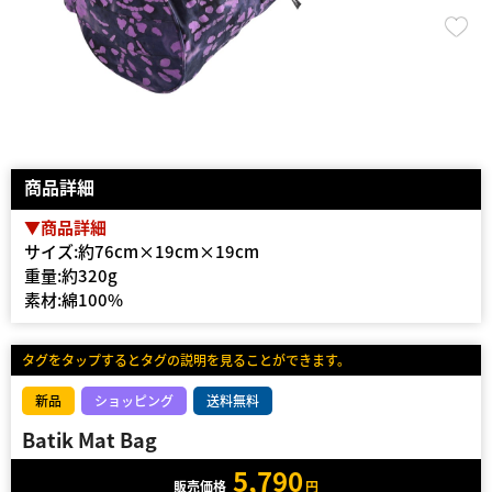
商品詳細
▼商品詳細
サイズ:約76cm×19cm×19cm
重量:約320g
素材:綿100%
タグをタップするとタグの説明を見ることができます。
新品
ショッピング
送料無料
Batik Mat Bag
5,790
販売価格
円