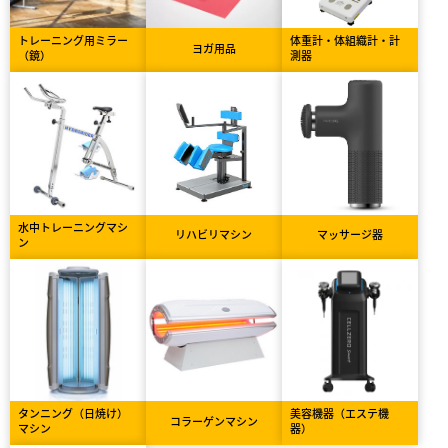
トレーニング用ミラー
体重計・体組織計・計
ヨガ用品
（鏡）
測器
水中トレーニングマシ
リハビリマシン
マッサージ器
ン
タンニング（日焼け）
美容機器（エステ機
コラーゲンマシン
マシン
器）