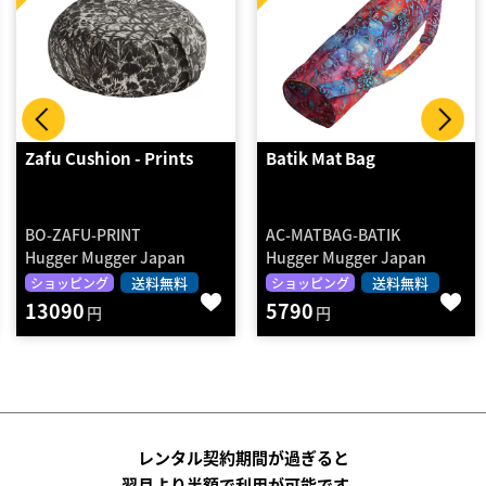
Batik Mat Bag
V-Shaped Cushion -
Solid…
AC-MATBAG-BATIK
BO-VSHAPE-SOLID
Hugger Mugger Japan
Hugger Mugger Japan
返却不要
ショッピング
送料無料
ショッピング
5790
送料無料
円
12760
円
レンタル契約期間が過ぎると
翌月より半額で利用が可能です。