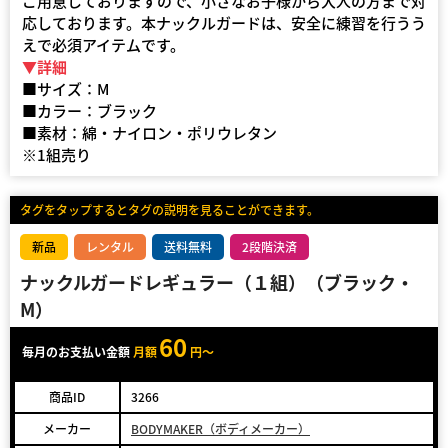
ご用意しておりますので、小さなお子様から大人の方まで対
応しております。本ナックルガードは、安全に練習を行うう
えで必須アイテムです。
▼詳細
■サイズ：M
■カラー：ブラック
■素材：綿・ナイロン・ポリウレタン
※1組売り
タグをタップするとタグの説明を見ることができます。
新品
レンタル
送料無料
2段階決済
ナックルガードレギュラー（１組）（ブラック・
M）
60
毎月のお支払い金額
月額
円～
商品ID
3266
メーカー
BODYMAKER（ボディメーカー）