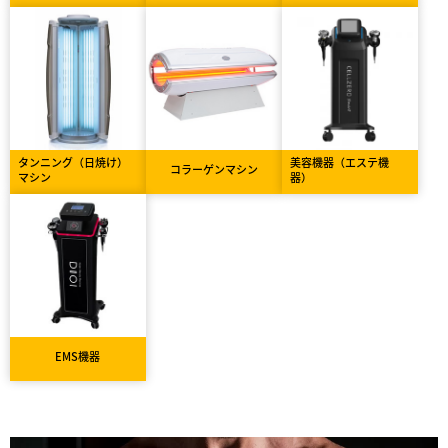
タンニング（日焼け）
美容機器（エステ機
コラーゲンマシン
マシン
器）
EMS機器