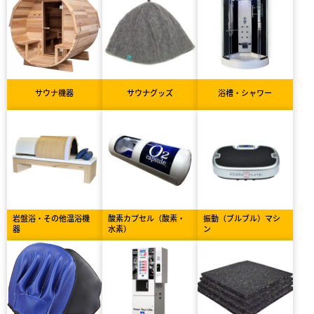
サウナ機器
サウナグッズ
浴槽・シャワー
岩盤浴・その他温浴機
酸素カプセル（酸素・
振動（ブルブル）マシ
器
水素）
ン