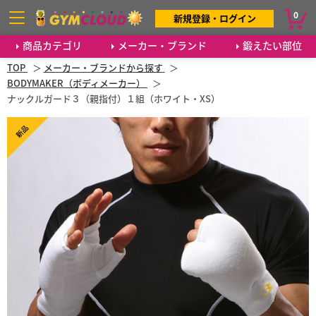
0
新規登録・ログイン
商品カテゴリ
メーカー・ブランド
鍛えたい部位
TOP
メーカー・ブランドから探す
BODYMAKER（ボディメーカー）
ナックルガード３（親指付）１組（ホワイト・XS）
新品