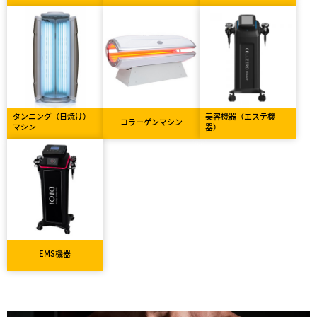
タンニング（日焼け）
美容機器（エステ機
コラーゲンマシン
マシン
器）
EMS機器