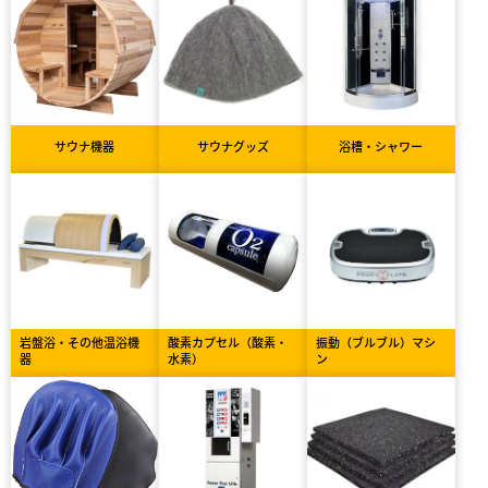
サウナ機器
サウナグッズ
浴槽・シャワー
岩盤浴・その他温浴機
酸素カプセル（酸素・
振動（ブルブル）マシ
器
水素）
ン