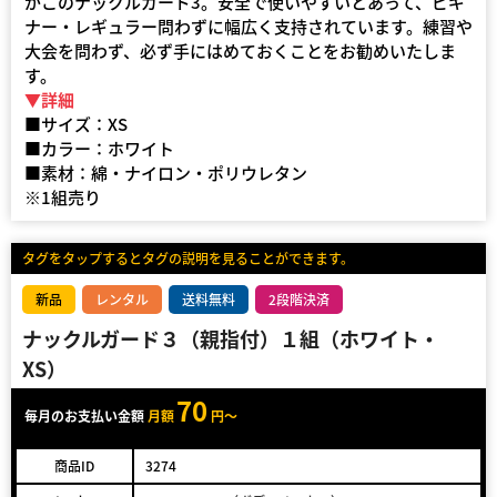
がこのナックルガード3。安全で使いやすいとあって、ビギ
ナー・レギュラー問わずに幅広く支持されています。練習や
大会を問わず、必ず手にはめておくことをお勧めいたしま
す。
▼詳細
■サイズ：XS
■カラー：ホワイト
■素材：綿・ナイロン・ポリウレタン
※1組売り
タグをタップするとタグの説明を見ることができます。
新品
レンタル
送料無料
2段階決済
ナックルガード３（親指付）１組（ホワイト・
XS）
70
毎月のお支払い金額
月額
円～
商品ID
3274