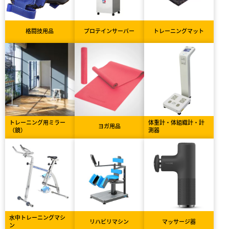
格闘技用品
プロテインサーバー
トレーニングマット
トレーニング用ミラー
体重計・体組織計・計
ヨガ用品
（鏡）
測器
水中トレーニングマシ
リハビリマシン
マッサージ器
ン