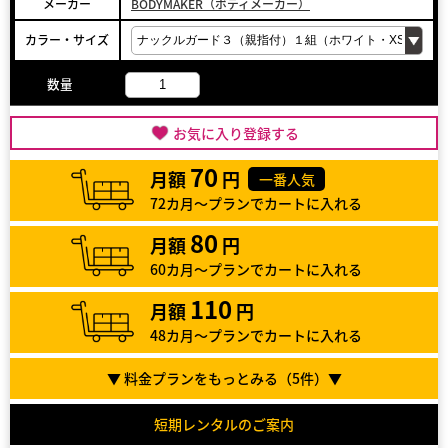
メーカー
BODYMAKER（ボディメーカー）
カラー・サイズ
数量
お気に入り登録する
70
月額
円
一番人気
72カ月～プランでカートに入れる
80
月額
円
60カ月～プランでカートに入れる
110
月額
円
48カ月～プランでカートに入れる
▼ 料金プランをもっとみる（
5
件）▼
短期レンタルのご案内