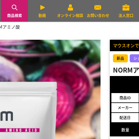
商品検索
動画
オンライン相談
お問い合わせ
法人窓口
RMアミノ酸
マウスオンで
新品
シ
NORM
商品ID
メーカー
配送日
数量