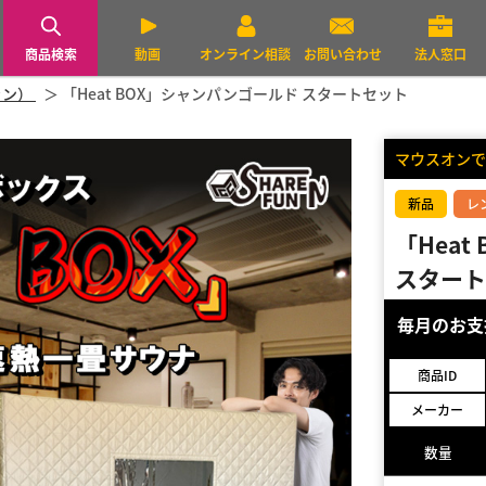
商品検索
動画
オンライン相談
お問い合わせ
法人窓口
ァン）
「Heat BOX」シャンパンゴールド スタートセット
マウスオンで
新品
レ
「Hea
スタート
毎月のお
商品ID
メーカー
数量