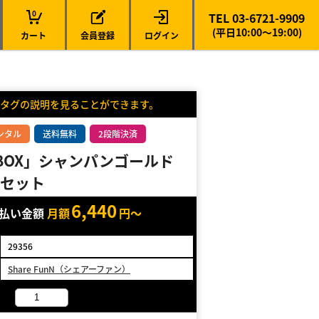
0
TEL 03-6721-9909
(平日10:00～19:00)
カート
会員登録
ログイン
タグの説明を見ることができます。
ンタル
送料無料
2段階決済
t BOX」シャンパンゴールド
セット
6,440
支払い金額
月額
円～
29356
Share FunN（シェアーファン）