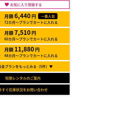
お気に入り登録する
6,440
月額
円
一番人気
72カ月～プランでカートに入れる
7,510
月額
円
60カ月～プランでカートに入れる
11,880
月額
円
48カ月～プランでカートに入れる
料金プランをもっとみる（
5
件）▼
短期レンタルのご案内
今すぐ在庫状況をお問い合わせ