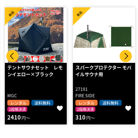
新品
新品
テントサウナセット レモ
スパークプロテクター モバ
ンイエロー×ブラック
イルサウナ用
27191
MGC
FIRE SIDE
レンタル
送料無料
レンタル
送料無料
2段階決済
2段階決済
2410
310
円～
円～