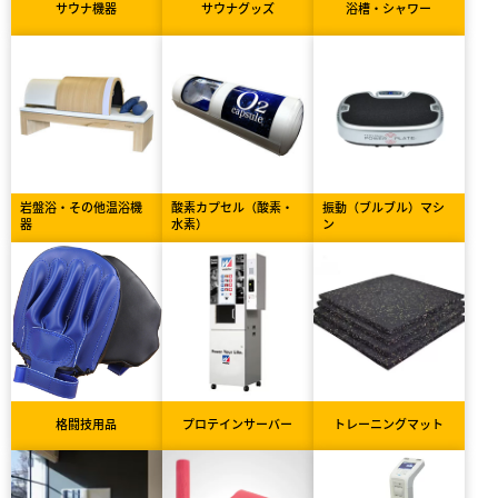
サウナ機器
サウナグッズ
浴槽・シャワー
岩盤浴・その他温浴機
酸素カプセル（酸素・
振動（ブルブル）マシ
器
水素）
ン
格闘技用品
プロテインサーバー
トレーニングマット