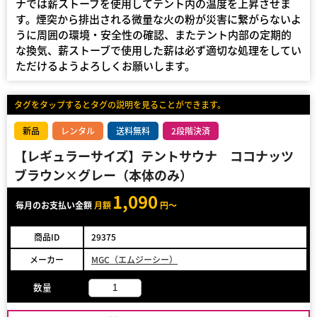
ナでは薪ストーブを使用してテント内の温度を上昇させま
す。煙突から排出される微量な火の粉が災害に繋がらないよ
うに周囲の環境・安全性の確認、またテント内部の定期的
な換気、薪ストーブで使用した薪は必ず適切な処理をしてい
ただけるようよろしくお願いします。
タグをタップするとタグの説明を見ることができます。
新品
レンタル
送料無料
2段階決済
【レギュラーサイズ】テントサウナ ココナッツ
ブラウン×グレー（本体のみ）
1,090
毎月のお支払い金額
月額
円～
商品ID
29375
メーカー
MGC（エムジーシー）
数量