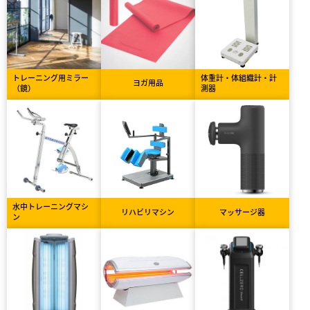
トレーニング用ミラー
体重計・体組織計・計
ヨガ用品
（鏡）
測器
水中トレーニングマシ
リハビリマシン
マッサージ器
ン