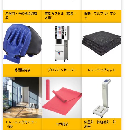
岩盤浴・その他温浴機
酸素カプセル（酸素・
振動（ブルブル）マシ
器
水素）
ン
格闘技用品
プロテインサーバー
トレーニングマット
トレーニング用ミラー
体重計・体組織計・計
ヨガ用品
（鏡）
測器