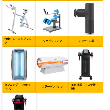
水中トレーニングマシ
リハビリマシン
マッサージ器
ン
タンニング（日焼け）
美容機器（エステ機
コラーゲンマシン
マシン
器）