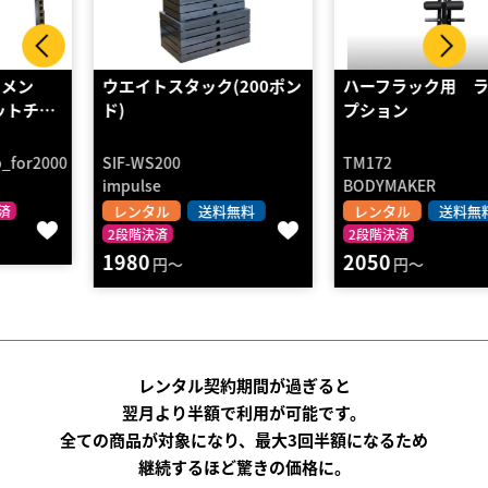
ウエイトスタック(200ポン
ハーフラック用 ラットオ
ド)
プション
SIF-WS200
TM172
impulse
BODYMAKER
レンタル
送料無料
レンタル
送料無料
2段階決済
2段階決済
1980
2050
円～
円～
レンタル契約期間が過ぎると
翌月より半額で利用が可能です。
全ての商品が対象になり、最大3回半額になるため
継続するほど驚きの価格に。