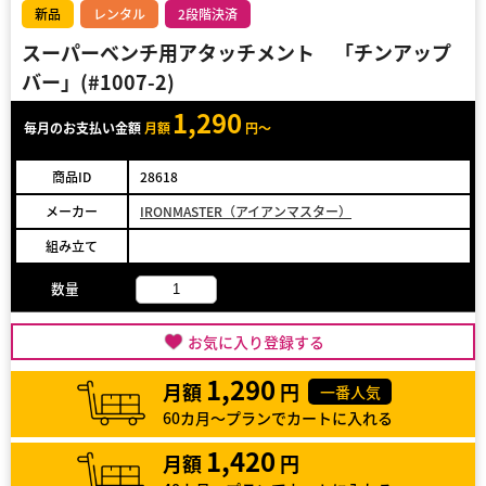
新品
レンタル
2段階決済
スーパーベンチ用アタッチメント 「チンアップ
バー」(#1007-2)
1,290
毎月のお支払い金額
月額
円～
商品ID
28618
メーカー
IRONMASTER（アイアンマスター）
組み立て
数量
お気に入り登録する
1,290
月額
円
一番人気
60カ月～プランでカートに入れる
1,420
月額
円