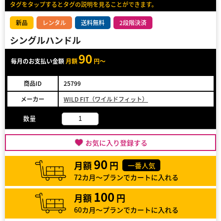
タグをタップするとタグの説明を見ることができます。
新品
レンタル
送料無料
2段階決済
シングルハンドル
90
毎月のお支払い金額
月額
円～
商品ID
25799
メーカー
WILD FIT（ワイルドフィット）
数量
お気に入り登録する
90
月額
円
一番人気
72カ月～プランでカートに入れる
100
月額
円
60カ月～プランでカートに入れる