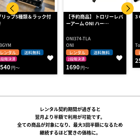
【予約商品】 トロリーレバ
3 Grip Pull-Up Bar
ーアーム ONI ハー…
ONI374-TLA
ONI
Total Gym
レンタル
送料無料
レンタル
2段階決済
2段階決済
2520
円～
1690
円～
レンタル契約期間が過ぎると
翌月より半額で利用が可能です。
全ての商品が対象になり、最大3回半額になるため
継続するほど驚きの価格に。