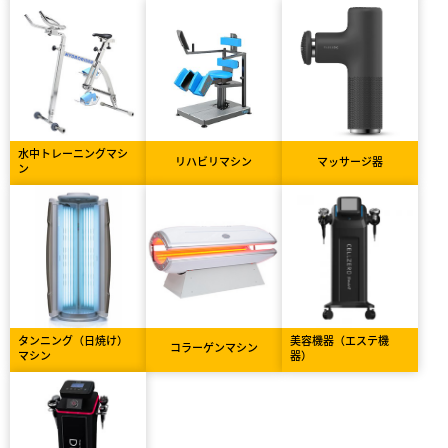
水中トレーニングマシ
リハビリマシン
マッサージ器
ン
タンニング（日焼け）
美容機器（エステ機
コラーゲンマシン
マシン
器）