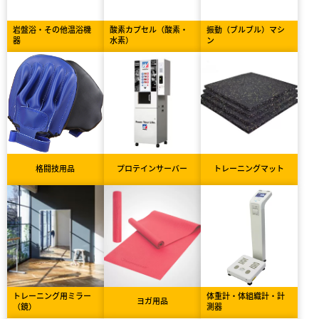
岩盤浴・その他温浴機
酸素カプセル（酸素・
振動（ブルブル）マシ
器
水素）
ン
格闘技用品
プロテインサーバー
トレーニングマット
トレーニング用ミラー
体重計・体組織計・計
ヨガ用品
（鏡）
測器