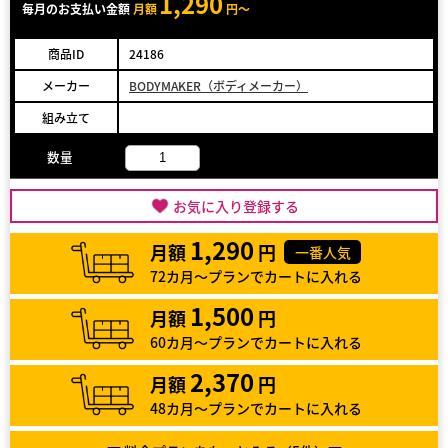
1,290
毎月のお支払い金額
月額
円～
商品ID
24186
メーカー
BODYMAKER（ボディメーカー）
組み立て
数量
お気に入り登録する
1,290
月額
円
一番人気
72カ月～プランでカートに入れる
1,500
月額
円
60カ月～プランでカートに入れる
2,370
月額
円
48カ月～プランでカートに入れる