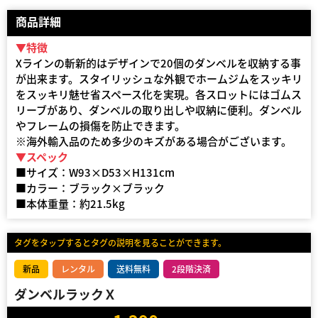
商品詳細
▼特徴
Xラインの斬新的はデザインで20個のダンベルを収納する事
が出来ます。スタイリッシュな外観でホームジムをスッキリ
をスッキリ魅せ省スペース化を実現。各スロットにはゴムス
リーブがあり、ダンベルの取り出しや収納に便利。ダンベル
やフレームの損傷を防止できます。
※海外輸入品のため多少のキズがある場合がございます。
▼スペック
■サイズ：W93×D53×H131cm
■カラー：ブラック×ブラック
■本体重量：約21.5kg
タグをタップするとタグの説明を見ることができます。
新品
レンタル
送料無料
2段階決済
ダンベルラックＸ