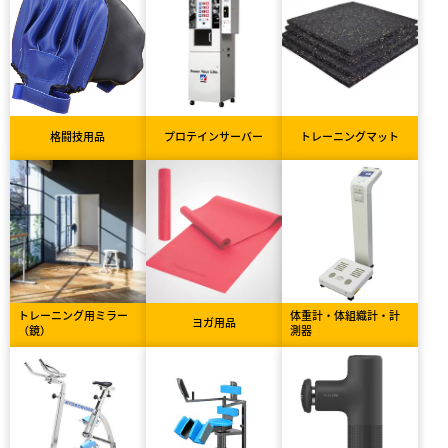
格闘技用品
プロテインサーバー
トレーニングマット
トレーニング用ミラー
体重計・体組織計・計
ヨガ用品
（鏡）
測器