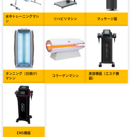
水中トレーニングマシ
リハビリマシン
マッサージ器
ン
タンニング（日焼け）
美容機器（エステ機
コラーゲンマシン
マシン
器）
EMS機器