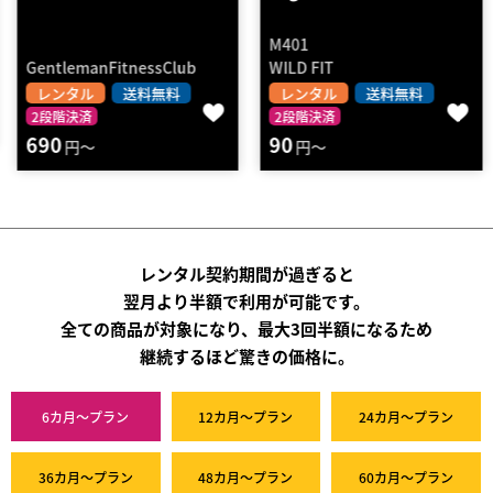
M401
GentlemanFitnessClub
WILD FIT
レンタル
送料無料
レンタル
送料無料
2段階決済
2段階決済
690
90
円～
円～
レンタル契約期間が過ぎると
翌月より半額で利用が可能です。
全ての商品が対象になり、最大3回半額になるため
継続するほど驚きの価格に。
6カ月～プラン
12カ月～プラン
24カ月～プラン
36カ月～プラン
48カ月～プラン
60カ月～プラン