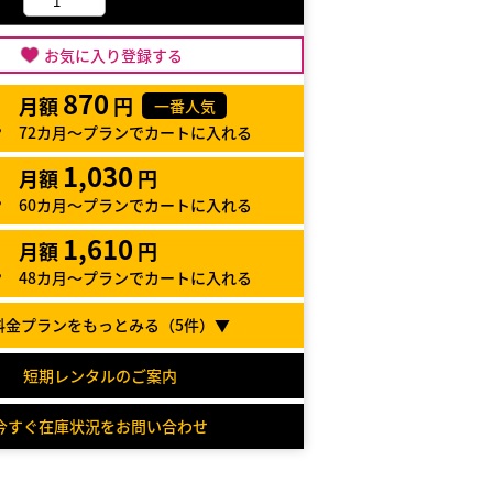
お気に入り登録する
870
月額
円
一番人気
72カ月～プランでカートに入れる
1,030
月額
円
60カ月～プランでカートに入れる
1,610
月額
円
48カ月～プランでカートに入れる
料金プランをもっとみる（
5
件）▼
短期レンタルのご案内
今すぐ在庫状況をお問い合わせ