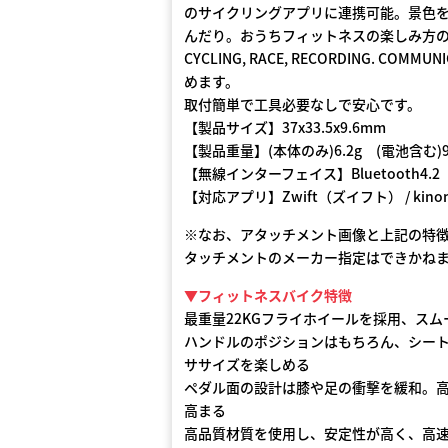
のサイクリングアプリに連携可能。景色
んだり。おうちフィットネスの楽しみ方
CYCLING, RACE, RECORDING. 
めます。
取付簡単で工具必要なしで安心です。
【製品サイズ】37x33.5x9.6mm
【製品重量】(本体のみ)6.2g (電池含む)9
【無線インターフェイス】Bluetooth4.2
【対応アプリ】Zwift（ズイフト） / ki
※なお、アタッチメント画像と上記の特徴文
タッチメントのメーカー指定はできかね
▼フィットネスバイク特徴
最重量22KGフライホイールを採用、ス
ハンドルのポジションはもちろん、シー
ササイズを楽しめる
ペダル面の設計は膝や足の衝撃を緩和。
高まる
高品質材質を使用し、安定性が高く、高