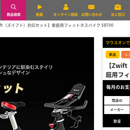
商品検索
動画
オンライン相談
お問い合わせ
法人窓口
ift（ズイフト）対応セット】家庭用フィットネスバイク SB700
マウスオンで
新品
レ
【Zwi
庭用フィ
毎月のお
商品ID
メーカー
数量