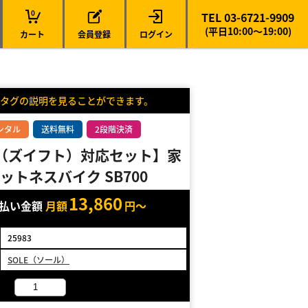
0
TEL 03-6721-9909
(平日10:00～19:00)
カート
会員登録
ログイン
タグの説明を見ることができます。
ンタル
送料無料
2段階決済
ft（ズイフト）対応セット】家
ットネスバイク SB700
13,860
支払い金額
月額
円～
25983
SOLE（ソール）