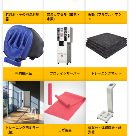
岩盤浴・その他温浴機
酸素カプセル（酸素・
振動（ブルブル）マシ
器
水素）
ン
格闘技用品
プロテインサーバー
トレーニングマット
トレーニング用ミラー
体重計・体組織計・計
ヨガ用品
（鏡）
測器