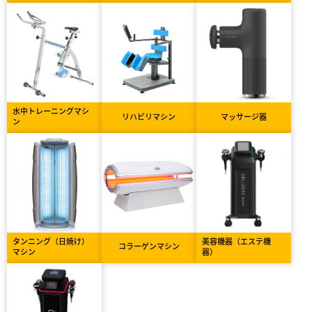
水中トレーニングマシ
リハビリマシン
マッサージ器
ン
タンニング（日焼け）
美容機器（エステ機
コラーゲンマシン
マシン
器）