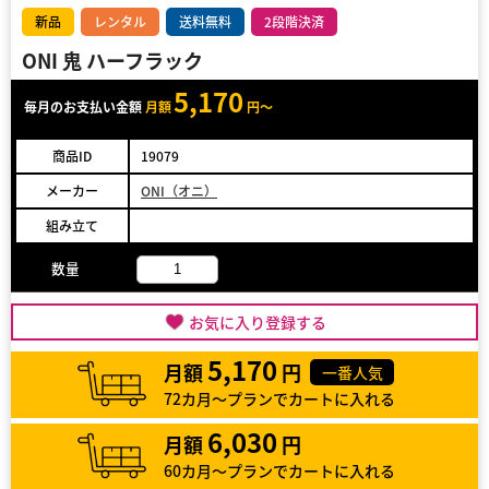
新品
レンタル
送料無料
2段階決済
ONI 鬼 ハーフラック
5,170
毎月のお支払い金額
月額
円～
商品ID
19079
メーカー
ONI（オニ）
組み立て
数量
お気に入り登録する
5,170
月額
円
一番人気
72カ月～プランでカートに入れる
6,030
月額
円
60カ月～プランでカートに入れる