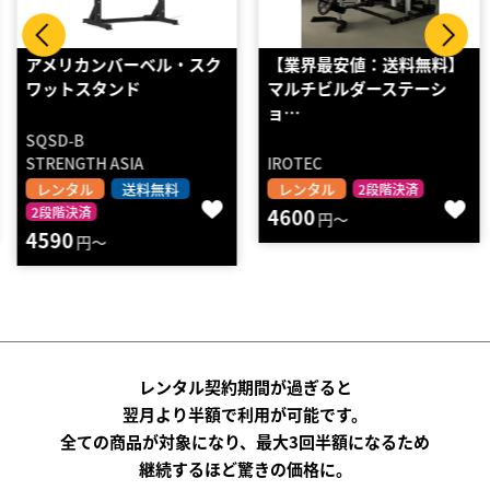
アメリカンバーベル・スク
【業界最安値：送料無料】
ワットスタンド
マルチビルダーステーシ
ョ…
SQSD-B
STRENGTH ASIA
IROTEC
レンタル
送料無料
レンタル
2段階決済
2段階決済
4600
円～
4590
円～
レンタル契約期間が過ぎると
翌月より半額で利用が可能です。
全ての商品が対象になり、最大3回半額になるため
継続するほど驚きの価格に。