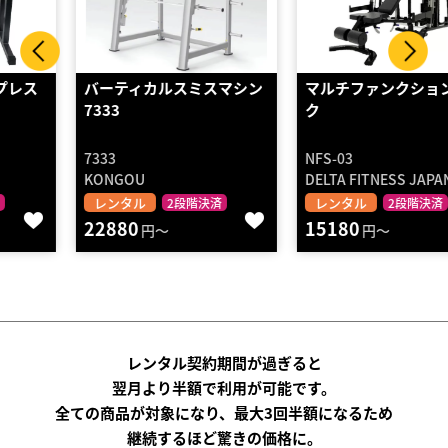
バーティカルスミスマシン
マルチファンクションラッ
7333
ク
7333
NFS-03
KONGOU
DELTA FITNESS JAPAN
レンタル
レンタル
2段階決済
2段階決済
22880
15180
円～
円～
レンタル契約期間が過ぎると
翌月より半額で利用が可能です。
全ての商品が対象になり、最大3回半額になるため
継続するほど驚きの価格に。