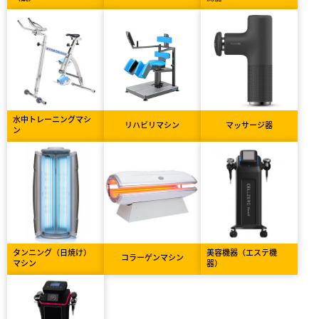
水中トレーニングマシ
リハビリマシン
マッサージ器
ン
タンニング（日焼け）
美容機器（エステ機
コラーゲンマシン
マシン
器）