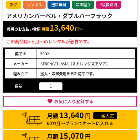
新品
レンタル
送料無料
設置組立
2段階決済
アメリカンバーベル・ダブルハーフラック
13,640
毎月のお支払い金額
月額
円～
この商品は3ヶ月～のレンタルが必要です。
商品ID
6902
メーカー
STRENGTH ASIA（ストレングスアジア）
組み立て
搬入・設置費用を含む商品です。
数量
お気に入り登録する
13,640
月額
円
一番人気
60カ月～プランでカートに入れる
15,070
月額
円