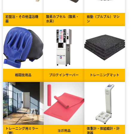
岩盤浴・その他温浴機
酸素カプセル（酸素・
振動（ブルブル）マシ
器
水素）
ン
格闘技用品
プロテインサーバー
トレーニングマット
トレーニング用ミラー
体重計・体組織計・計
ヨガ用品
（鏡）
測器