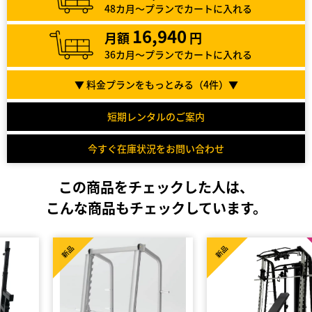
48カ月～プランでカートに入れる
16,940
月額
円
36カ月～プランでカートに入れる
▼ 料金プランをもっとみる（
4
件）▼
短期レンタルのご案内
今すぐ在庫状況をお問い合わせ
この商品をチェックした人は、
こんな商品もチェックしています。
High Spec
新品
新品