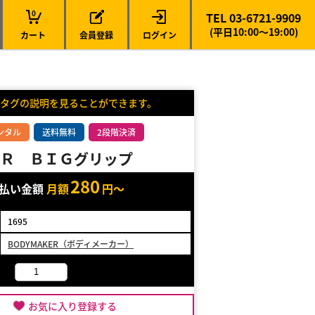
0
TEL 03-6721-9909
(平日10:00～19:00)
カート
会員登録
ログイン
タグの説明を見ることができます。
ンタル
送料無料
2段階決済
Ｒ ＢＩＧグリップ
280
支払い金額
月額
円～
1695
BODYMAKER（ボディメーカー）
お気に入り登録する