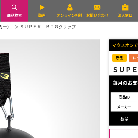
商品検索
動画
オンライン相談
お問い合わせ
法人窓口
ーカー）
ＳＵＰＥＲ ＢＩＧグリップ
マウスオンで
新品
レ
ＳＵＰＥ
毎月のお
商品ID
メーカー
数量