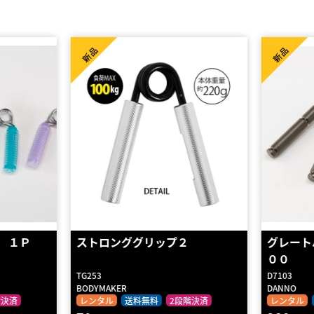
新品
新品
グレートハンドグリップ １
フィンガ
００
ディアム
D7103
D7138
DANNO
DANNO
階決済
レンタル
送料無料
2段階決済
レンタル