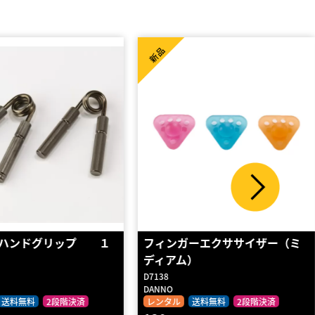
新品
ーエクササイザー（ミ
[ロバート・バラバン] アジャス
）
タブル・ハンドグ…
handgripper_ch_anatomic
極楽トレーニング俱楽部
送料無料
2段階決済
レンタル
2段階決済