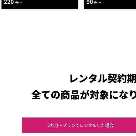
90
70
円～
円～
レンタル契約
全ての商品が対象にな
6カ月～プラン
でレンタルした場合