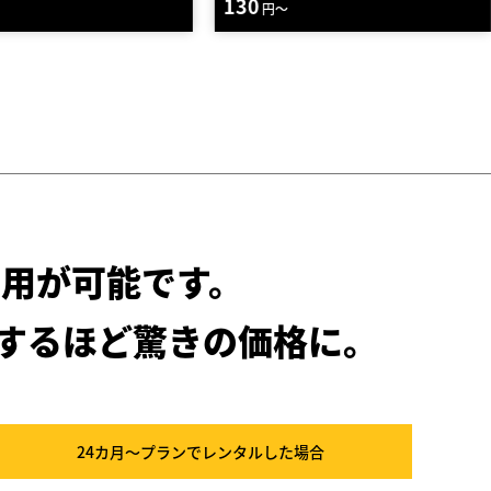
760
円～
用が可能です。
するほど驚きの価格に。
24カ月～プラン
でレンタルした場合