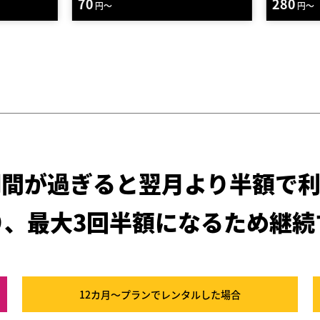
280
130
円～
円～
期間が過ぎると
翌月より半額で利
り、最大3回半額になるため
継続
12カ月～プラン
でレンタルした場合