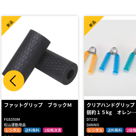
新品
新品
クリアハンドグリップ １Ｐ
ストロンググリップ２
弱約１５kg オレン…
D7230
TG253
DANNO
BODYMAKER
レンタル
送料無料
2段階決済
レンタル
送料無料
2段