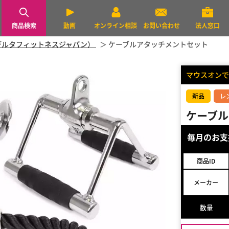
商品検索
動画
オンライン相談
お問い合わせ
法人窓口
PAN（デルタフィットネスジャパン）
ケーブルアタッチメントセット
マウスオンで
新品
レ
ケーブル
毎月のお
商品ID
メーカー
数量