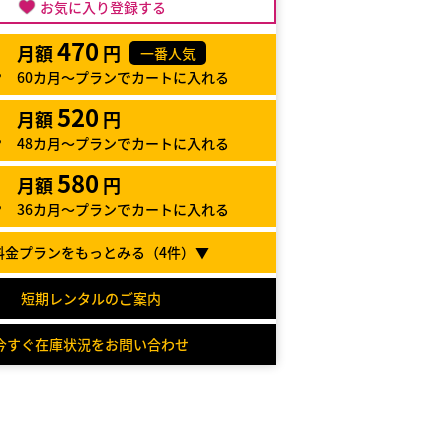
お気に入り登録する
470
月額
円
一番人気
60カ月～プランでカートに入れる
520
月額
円
48カ月～プランでカートに入れる
580
月額
円
36カ月～プランでカートに入れる
料金プランをもっとみる（
4
件）▼
短期レンタルのご案内
今すぐ在庫状況をお問い合わせ