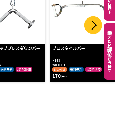
イルバー
IM2000用アタッチメント 「バ
ーフック」(#…
im_barhook_for2000
IRONMASTER
送料無料
2段階決済
レンタル
2段階決済
1010
円～