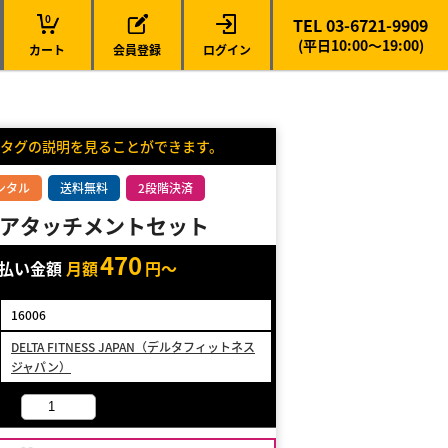
0
TEL 03-6721-9909
(平日10:00～19:00)
カート
会員登録
ログイン
タグの説明を見ることができます。
ンタル
送料無料
2段階決済
アタッチメントセット
470
支払い金額
月額
円～
16006
DELTA FITNESS JAPAN（デルタフィットネス
ジャパン）