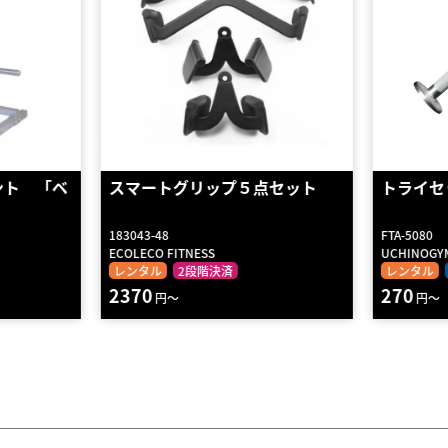
セット
トライセッププレスダウンバー
プロスタ
FTA-5080
N143
UCHINOGYM
WILD FIT
レンタル
送料無料
2段階決済
レンタル
270
170
円～
円～