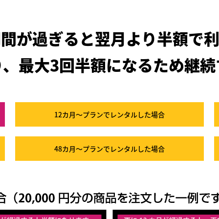
期間が過ぎると
翌月より半額で利
り、最大3回半額になるため
継続
12カ月～プラン
でレンタルした場合
48カ月～プラン
でレンタルした場合