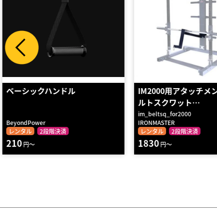
IM2000用アタッチメント 「ベ
スマートグリップ５点
ルトスクワット…
im_beltsq_for2000
183043-48
IRONMASTER
ECOLECO FITNESS
レンタル
2段階決済
レンタル
2段階決済
1830
2370
円～
円～