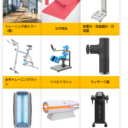
トレーニング用ミラー
体重計・体組織計・計
ヨガ用品
（鏡）
測器
水中トレーニングマシ
リハビリマシン
マッサージ器
ン