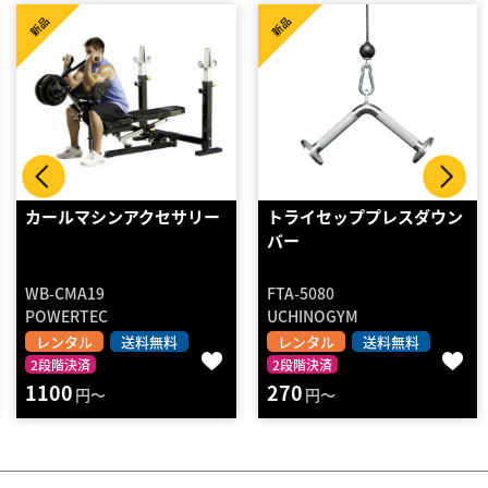
新品
新品
トライセッププレスダウン
ディップスアタッチメント
バー
FTA-5080
UCHINOGYM
GentlemanFitnessClub
レンタル
送料無料
レンタル
送料無料
2段階決済
2段階決済
270
740
円～
円～