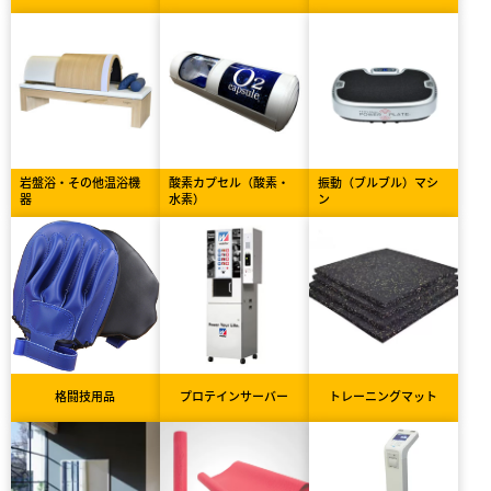
岩盤浴・その他温浴機
酸素カプセル（酸素・
振動（ブルブル）マシ
器
水素）
ン
格闘技用品
プロテインサーバー
トレーニングマット