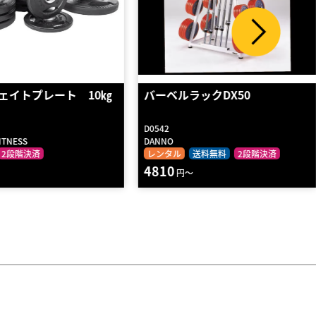
ルラックDX50
オリンピック ラバープレート
25kg
WILD FIT
ル
送料無料
2段階決済
レンタル
送料無料
2段階決済
370
円～
円～