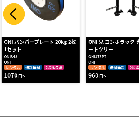
ONI 鬼 コンボラック 専用 プレ
プレートラック 61A
ートツリー
ONI373PT
ONI
KONGOU
レンタル
送料無料
2段階決済
レンタル
2段階決済
960
3440
円～
円～