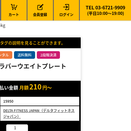
0
TEL 03-6721-9909
(平日10:00～19:00)
カート
会員登録
ログイン
kg
タグの説明を見ることができます。
ンタル
送料無料
2段階決済
 ラバーウエイトプレート
210
支払い金額
月額
円～
15950
DELTA FITNESS JAPAN（デルタフィットネス
ジャパン）