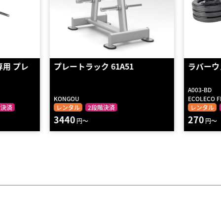
51
ラバーウェイトプレート 10㎏
バーベ
A003-BD
D0542
ECOLECO FITNESS
DANNO
レンタル
2段階決済
レンタ
270
4810
円～