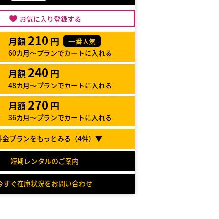
お気に入り登録する
210
月額
円
一番人気
60カ月～プランでカートに入れる
240
月額
円
48カ月～プランでカートに入れる
270
月額
円
36カ月～プランでカートに入れる
料金プランをもっとみる（
4
件）▼
短期レンタルのご案内
今すぐ在庫状況をお問い合わせ