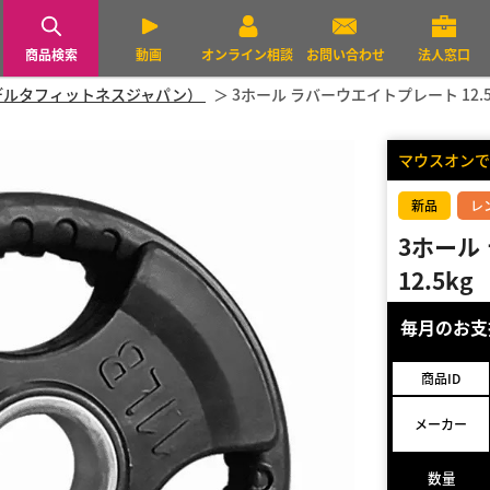
商品検索
動画
オンライン相談
お問い合わせ
法人窓口
PAN（デルタフィットネスジャパン）
3ホール ラバーウエイトプレート 12.5
マウスオンで
新品
レ
3ホール
12.5kg
毎月のお
商品ID
メーカー
数量