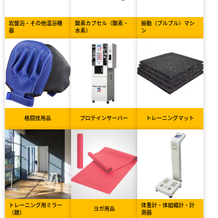
岩盤浴・その他温浴機
酸素カプセル（酸素・
振動（ブルブル）マシ
器
水素）
ン
格闘技用品
プロテインサーバー
トレーニングマット
トレーニング用ミラー
体重計・体組織計・計
ヨガ用品
（鏡）
測器