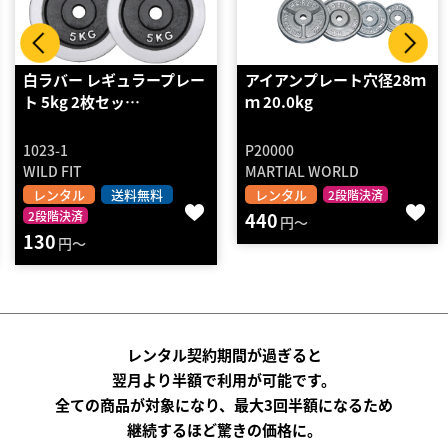
アイアンプレート穴径28ｍ
オリンピックカラープレー
ｍ 20.0kg
ト２０ＫＧ ２枚セット
P20000
PR010ST2000
MARTIAL WORLD
BODYMAKER
レンタル
レンタル
送料無料
2段階決済
440
2段階決済
円～
1210
円～
レンタル契約期間が過ぎると
翌月より半額で利用が可能です。
全ての商品が対象になり、最大3回半額になるため
継続するほど驚きの価格に。