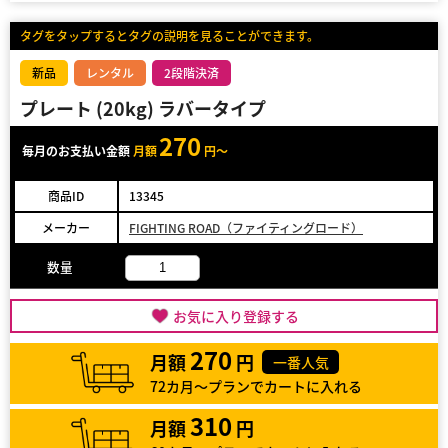
タグをタップするとタグの説明を見ることができます。
新品
レンタル
2段階決済
プレート (20kg) ラバータイプ
270
毎月のお支払い金額
月額
円～
商品ID
13345
メーカー
FIGHTING ROAD（ファイティングロード）
数量
お気に入り登録する
270
月額
円
一番人気
72カ月～プランでカートに入れる
310
月額
円