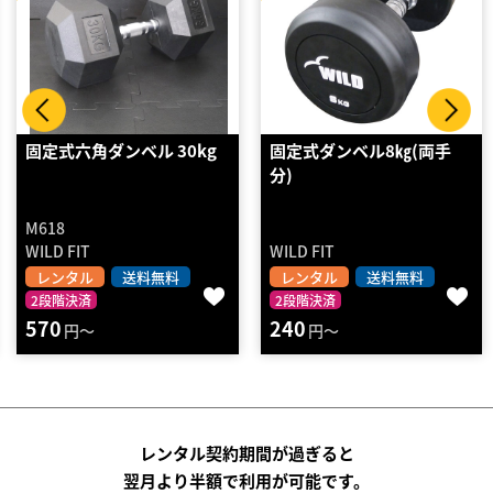
固定式ダンベル8㎏(両手
ヘックスラバーダンベル2
分)
（15kg ペア）
DBHX2KG-15
WILD FIT
STRENGTH ASIA
レンタル
送料無料
レンタル
送料無料
2段階決済
2段階決済
240
1170
円～
円～
レンタル契約期間が過ぎると
翌月より半額で利用が可能です。