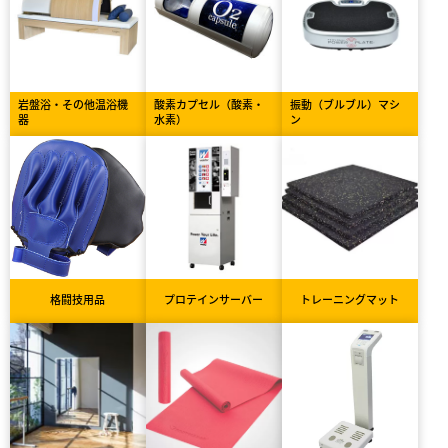
岩盤浴・その他温浴機
酸素カプセル（酸素・
振動（ブルブル）マシ
器
水素）
ン
格闘技用品
プロテインサーバー
トレーニングマット