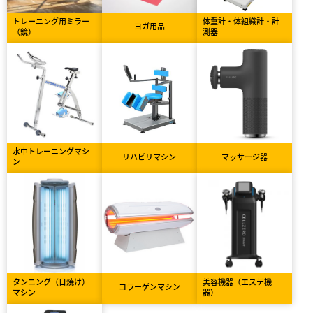
トレーニング用ミラー
体重計・体組織計・計
ヨガ用品
（鏡）
測器
水中トレーニングマシ
リハビリマシン
マッサージ器
ン
タンニング（日焼け）
美容機器（エステ機
コラーゲンマシン
マシン
器）