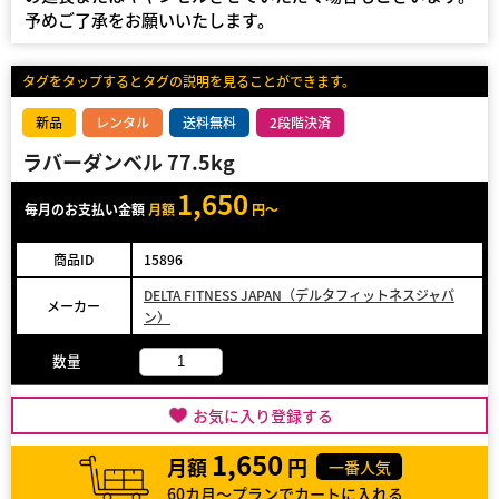
予めご了承をお願いいたします。
タグをタップするとタグの説明を見ることができます。
新品
レンタル
送料無料
2段階決済
ラバーダンベル 77.5kg
1,650
毎月のお支払い金額
月額
円～
商品ID
15896
DELTA FITNESS JAPAN（デルタフィットネスジャパ
メーカー
ン）
数量
お気に入り登録する
1,650
月額
円
一番人気
60カ月～プランでカートに入れる