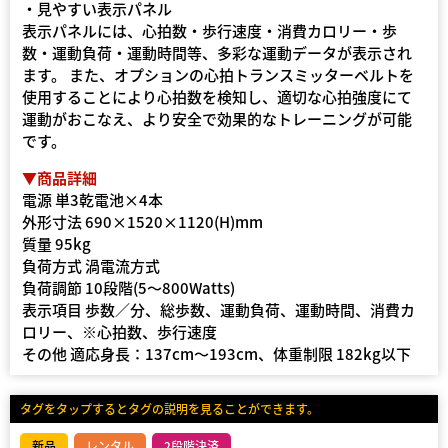
・見やすい表示パネル
表示パネルには、心拍数・歩行速度・消費カロリー・歩
数・運動負荷・運動時間等、多彩な運動データが表示され
ます。 また、オプションの心拍トランスミッターベルトを
使用することにより心拍数を検知し、適切な心拍強度にて
運動がおこなえ、より安全で効果的なトレーニングが可能
です。
▼商品詳細
電源 単3乾電池×4本
外形寸法 690×1520×1120(H)mm
質量 95kg
負荷方式 渦電流方式
負荷調節 10段階(5～800Watts)
表示項目 歩数／分、総歩数、運動負荷、運動時間、消費カ
ロリー、※心拍数、歩行速度
その他 適応身長：137cm～193cm、体重制限 182kg以下
タグをタップするとタグの説明を見ることができます。
新品
レンタル
2段階決済