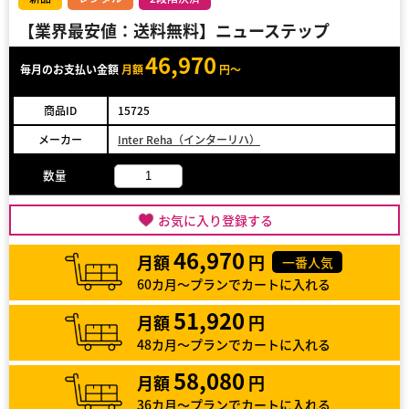
【業界最安値：送料無料】ニューステップ
46,970
毎月のお支払い金額
月額
円～
商品ID
15725
メーカー
Inter Reha（インターリハ）
数量
お気に入り登録する
46,970
月額
円
一番人気
60カ月～プランでカートに入れる
51,920
月額
円
48カ月～プランでカートに入れる
58,080
月額
円
36カ月～プランでカートに入れる