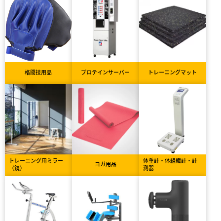
格闘技用品
プロテインサーバー
トレーニングマット
トレーニング用ミラー
体重計・体組織計・計
ヨガ用品
（鏡）
測器