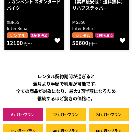
【業界最安値：送料無料】
リカンベント リハブバイク
リハブステッパー
MS350
MR100
Inter Reha
Inter Reha
レンタル
レンタル
2段階決済
2段階決済
50600
35970
円～
円～
レンタル契約期間が過ぎると
翌月より半額で利用が可能です。
全ての商品が対象になり、最大3回半額になるため
継続するほど驚きの価格に。
6カ月～プラン
12カ月～プラン
24カ月～プラン
36カ月～プラン
48カ月～プラン
60カ月～プラン