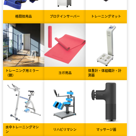
格闘技用品
プロテインサーバー
トレーニングマット
トレーニング用ミラー
体重計・体組織計・計
ヨガ用品
（鏡）
測器
水中トレーニングマシ
リハビリマシン
マッサージ器
ン