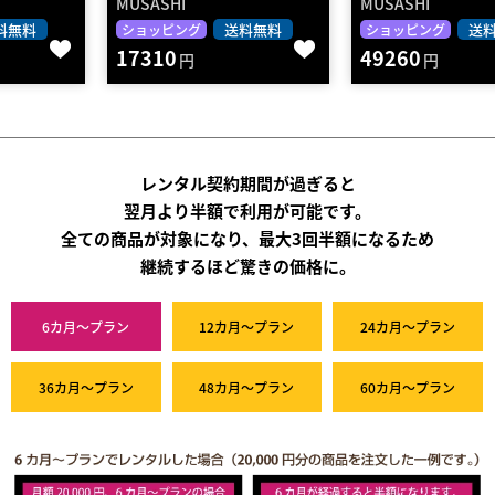
MUSASHI
MUSASHI
送料無料
送料無料
ショッピング
ショッピング
17310
49260
円
円
レンタル契約期間が過ぎると
翌月より半額で利用が可能です。
全ての商品が対象になり、最大3回半額になるため
継続するほど驚きの価格に。
6カ月～プラン
12カ月～プラン
24カ月～プラン
36カ月～プラン
48カ月～プラン
60カ月～プラン