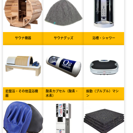
サウナ機器
サウナグッズ
浴槽・シャワー
岩盤浴・その他温浴機
酸素カプセル（酸素・
振動（ブルブル）マシ
器
水素）
ン