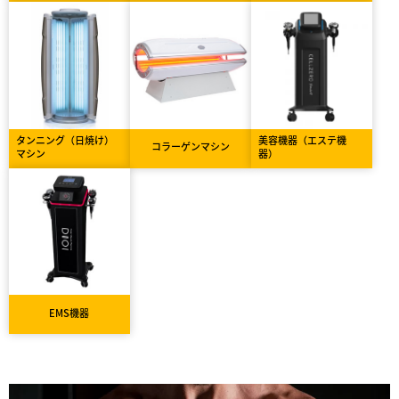
タンニング（日焼け）
美容機器（エステ機
コラーゲンマシン
マシン
器）
EMS機器