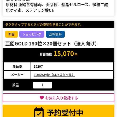
原材料 亜鉛含有酵母、麦芽糖、結晶セルロース、微粒二酸
化ケイ素、ステアリン酸Ca
タグをタップするとタグの説明を見ることができます。
新品
ショッピング
送料無料
亜鉛GOLD 180粒×20個セット（法人向け）
15,070
販売価格
円
商品ID
15297
メーカー
LOHAStyle（ロハスタイル）
数量
お気に入り登録する