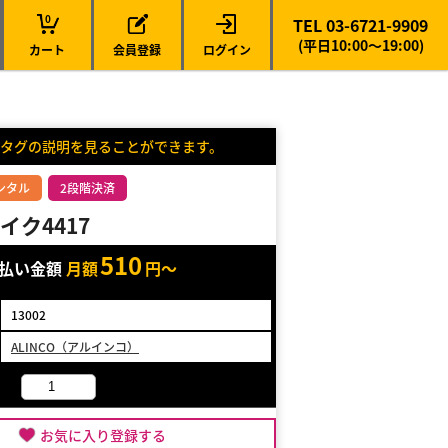
0
TEL 03-6721-9909
(平日10:00～19:00)
カート
会員登録
ログイン
タグの説明を見ることができます。
ンタル
2段階決済
イク4417
510
支払い金額
月額
円～
13002
ALINCO（アルインコ）
お気に入り登録する