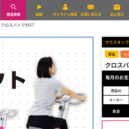
商品検索
動画
オンライン相談
お問い合わせ
法人窓口
クロスバイク4417
マウスオンで
新品
レ
クロスバ
毎月のお
商品ID
メーカー
数量