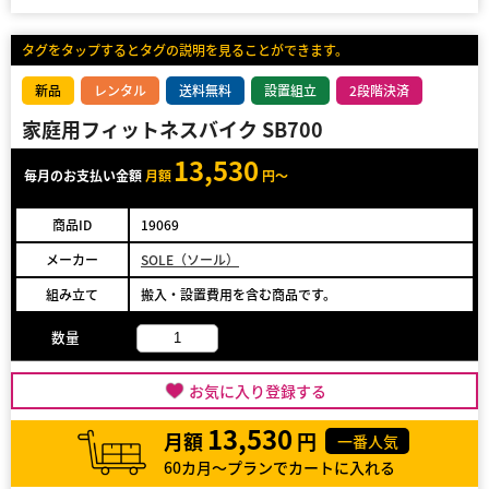
タグをタップするとタグの説明を見ることができます。
新品
レンタル
送料無料
設置組立
2段階決済
家庭用フィットネスバイク SB700
13,530
毎月のお支払い金額
月額
円～
商品ID
19069
メーカー
SOLE（ソール）
組み立て
搬入・設置費用を含む商品です。
数量
お気に入り登録する
13,530
月額
円
一番人気
60カ月～プランでカートに入れる