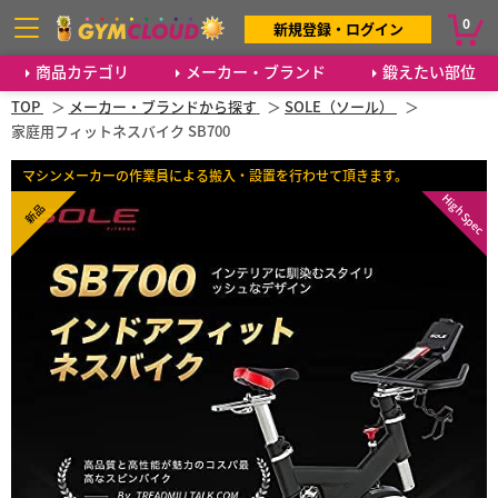
0
新規登録・ログイン
商品カテゴリ
メーカー・ブランド
鍛えたい部位
TOP
メーカー・ブランドから探す
SOLE（ソール）
家庭用フィットネスバイク SB700
マシンメーカーの作業員による搬入・設置を行わせて頂きます。
High Spec
新品