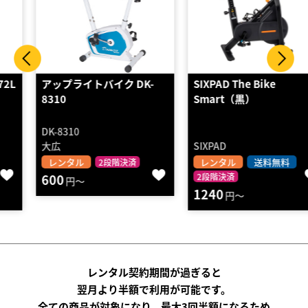
アップライトバイク DK-
SIXPAD The Bike
8310
Smart（黒）
DK-8310
大広
SIXPAD
レンタル
レンタル
送料無料
2段階決済
600
2段階決済
円～
1240
円～
レンタル契約期間が過ぎると
翌月より半額で利用が可能です。
全ての商品が対象になり、最大3回半額になるため