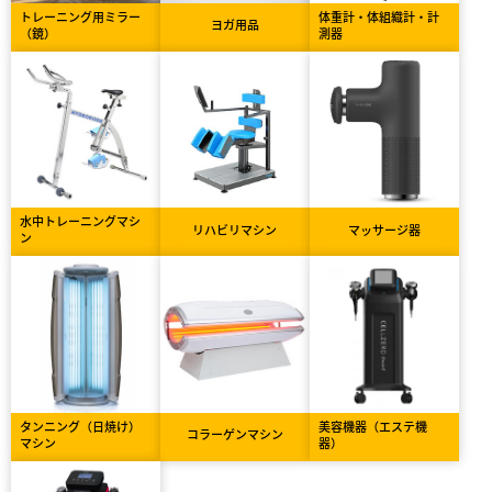
トレーニング用ミラー
体重計・体組織計・計
ヨガ用品
（鏡）
測器
水中トレーニングマシ
リハビリマシン
マッサージ器
ン
タンニング（日焼け）
美容機器（エステ機
コラーゲンマシン
マシン
器）