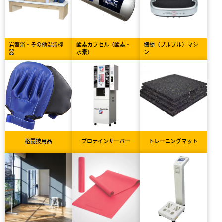
岩盤浴・その他温浴機
酸素カプセル（酸素・
振動（ブルブル）マシ
器
水素）
ン
格闘技用品
プロテインサーバー
トレーニングマット