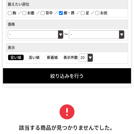
鍛えたい部位
胸
お腹
背中
腕・肩
足
お尻
価格
～
表示
安い順
高い順
新着順
表示件数
絞り込みを行う
error
該当する商品が見つかりませんでした。