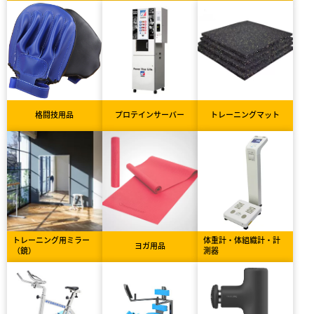
格闘技用品
プロテインサーバー
トレーニングマット
トレーニング用ミラー
体重計・体組織計・計
ヨガ用品
（鏡）
測器