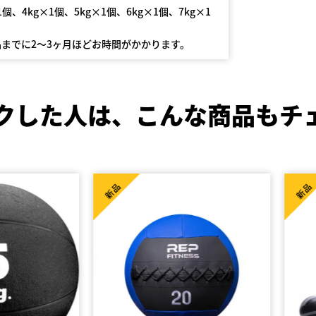
1個、4kg×1個、5kg×1個、6kg×1個、7kg×1
までに2〜3ヶ月ほどお時間がかかります。
クした人は、
こんな商品もチ
新品
新品