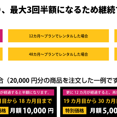
り、最大3回半額になるため
継続
12カ月～プラン
でレンタルした場合
48カ月～プラン
でレンタルした場合