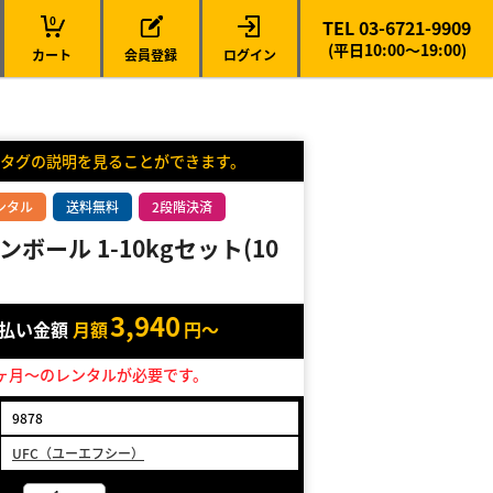
0
TEL 03-6721-9909
(平日10:00～19:00)
カート
会員登録
ログイン
タグの説明を見ることができます。
ンタル
送料無料
2段階決済
ボール 1-10kgセット(10
3,940
支払い金額
月額
円～
ヶ月～のレンタルが必要です。
9878
UFC（ユーエフシー）