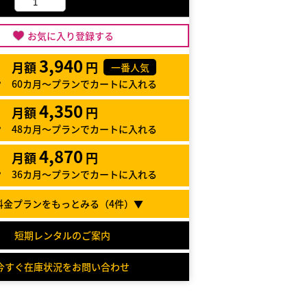
お気に入り登録する
3,940
月額
円
一番人気
60カ月～プランでカートに入れる
4,350
月額
円
48カ月～プランでカートに入れる
4,870
月額
円
36カ月～プランでカートに入れる
料金プランをもっとみる（
4
件）▼
短期レンタルのご案内
今すぐ在庫状況をお問い合わせ