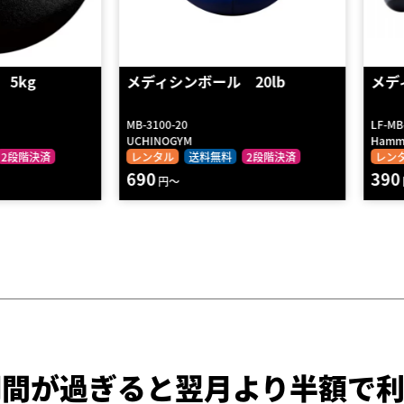
g
メディシンボール 20lb
メディシン
MB-3100-20
LF-MB-1102
UCHINOGYM
Hammer St
階決済
レンタル
送料無料
2段階決済
レンタル
690
390
円～
円～
期間が過ぎると
翌月より半額で利