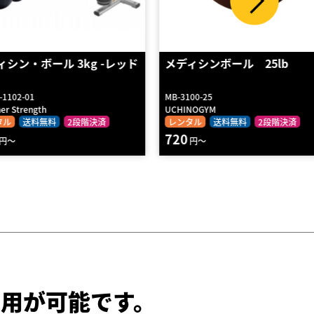
・ボール 3kg -レッド
メディシンボール 25lb
-01
MB-3100-25
rength
UCHINOGYM
送料無料
2段階決済
レンタル
送料無料
2段階決済
720
円～
用が可能です。