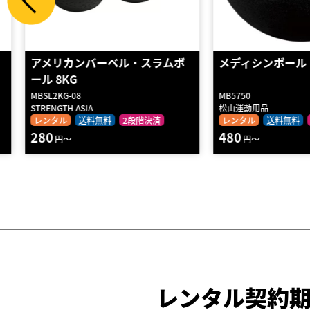
アメリカンバーベル・スラムボ
メディシンボール 5k
ール 8KG
MBSL2KG-08
MB5750
STRENGTH ASIA
松山運動用品
レンタル
送料無料
2段階決済
レンタル
送料無料
2段
280
480
円～
円～
レンタル契約