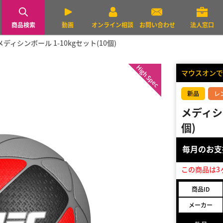
商品検索
動画
オンライン相談
お問い合わせ
法人窓口
メディシンボール 1-10kgセット(10個)
High Spec
マウスオンで
新品
レ
メディシン
個)
毎月のお
この商品は3
商品ID
メーカー