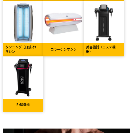
タンニング（日焼け）
美容機器（エステ機
コラーゲンマシン
マシン
器）
EMS機器