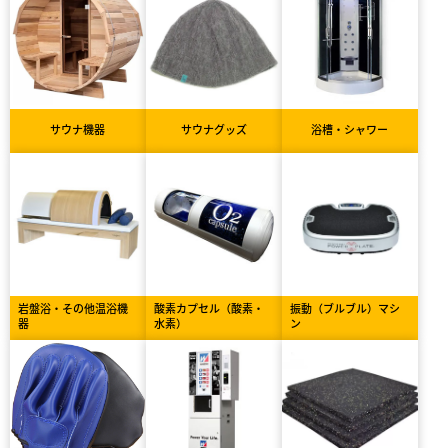
サウナ機器
サウナグッズ
浴槽・シャワー
岩盤浴・その他温浴機
酸素カプセル（酸素・
振動（ブルブル）マシ
器
水素）
ン