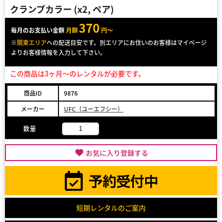
クランプカラー (x2, ペア)
370
毎月のお支払い金額
月額
円～
※
関東エリア
への配送目安です。別エリアにお住いのお客様はマイページ
よりお客様情報を入力して下さい。
この商品は3ヶ月～のレンタルが必要です。
商品ID
9876
メーカー
UFC（ユーエフシー）
数量
お気に入り登録する
短期レンタルのご案内