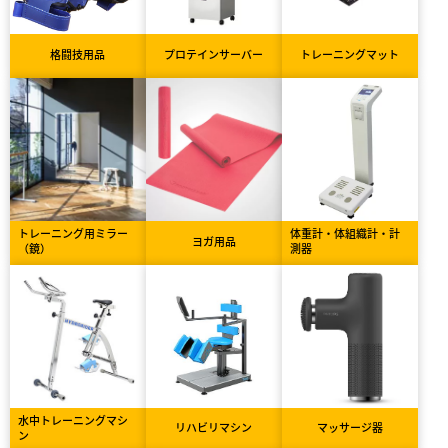
格闘技用品
プロテインサーバー
トレーニングマット
トレーニング用ミラー
体重計・体組織計・計
ヨガ用品
（鏡）
測器
水中トレーニングマシ
リハビリマシン
マッサージ器
ン