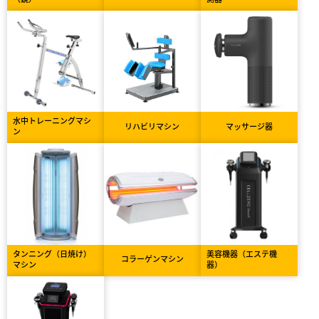
水中トレーニングマシ
リハビリマシン
マッサージ器
ン
タンニング（日焼け）
美容機器（エステ機
コラーゲンマシン
マシン
器）