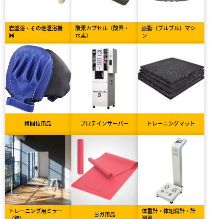
岩盤浴・その他温浴機
酸素カプセル（酸素・
振動（ブルブル）マシ
器
水素）
ン
格闘技用品
プロテインサーバー
トレーニングマット
トレーニング用ミラー
体重計・体組織計・計
ヨガ用品
（鏡）
測器