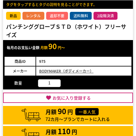
タグをタップするとタグの説明を見ることができます。
新品
レンタル
返却不要
送料無料
2段階決済
パンチンググローブＳＴＤ（ホワイト）フリーサ
イズ
90
毎月のお支払い金額
月額
円～
商品ID
975
メーカー
BODYMAKER（ボディメーカー）
数量
お気に入り登録する
90
月額
円
一番人気
72カ月～プランでカートに入れる
110
月額
円