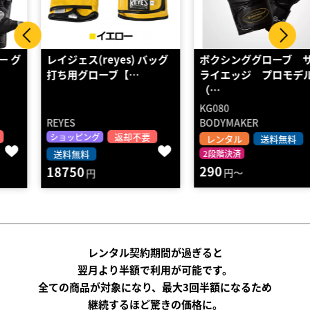
レイジェス(reyes) バッグ
ボクシンググローブ サム
打ち用グローブ【…
ライエッジ プロモデル
（…
KG080
REYES
BODYMAKER
返却不要
ショッピング
レンタル
送料無料
送料無料
2段階決済
290
18750
円～
円
レンタル契約期間が過ぎると
翌月より半額で利用が可能です。
全ての商品が対象になり、最大3回半額になるため
継続するほど驚きの価格に。