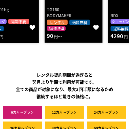
TG160
BODYMAKER
RDX
返却不要
ショッピング
レンタル
送料無料
2段階決済
送料無料
90
4290
円～
円
レンタル契約期間が過ぎると
翌月より半額で利用が可能です。
全ての商品が対象になり、最大3回半額になるため
継続するほど驚きの価格に。
6カ月～プラン
12カ月～プラン
24カ月～プラン
36カ月～プラン
48カ月～プラン
60カ月～プラン