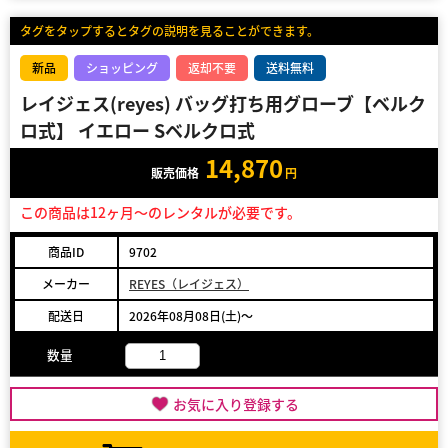
タグをタップするとタグの説明を見ることができます。
新品
ショッピング
返却不要
送料無料
レイジェス(reyes) バッグ打ち用グローブ【ベルク
ロ式】 イエロー Sベルクロ式
14,870
販売価格
円
この商品は12ヶ月～のレンタルが必要です。
商品ID
9702
メーカー
REYES（レイジェス）
配送日
2026年08月08日(土)～
数量
お気に入り登録する