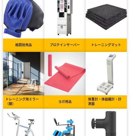
格闘技用品
プロテインサーバー
トレーニングマット
トレーニング用ミラー
体重計・体組織計・計
ヨガ用品
（鏡）
測器