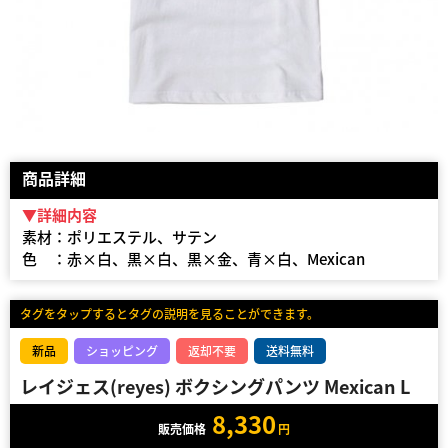
商品詳細
▼詳細内容
素材：ポリエステル、サテン
色 ：赤×白、黒×白、黒×金、青×白、Mexican
タグをタップするとタグの説明を見ることができます。
新品
ショッピング
返却不要
送料無料
レイジェス(reyes) ボクシングパンツ Mexican L
8,330
販売価格
円