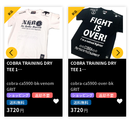
新品
新品
COBRA TRAINING DRY
BABALU POLYAMIDE
TEE 1…
BLOUSE …
cobra-ca5900-over-bk
92303
GRIT
GRIT
返却不要
返却不要
ショッピング
ショッピング
送料無料
送料無料
3720
4220
円
円