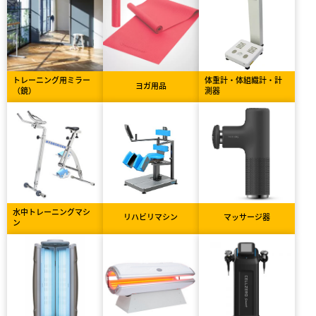
トレーニング用ミラー
体重計・体組織計・計
ヨガ用品
（鏡）
測器
水中トレーニングマシ
リハビリマシン
マッサージ器
ン