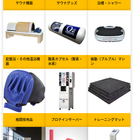
サウナ機器
サウナグッズ
浴槽・シャワー
岩盤浴・その他温浴機
酸素カプセル（酸素・
振動（ブルブル）マシ
器
水素）
ン
格闘技用品
プロテインサーバー
トレーニングマット